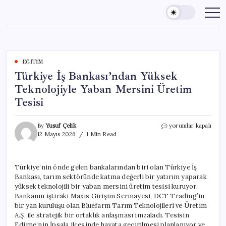
Skip
to
content
EĞITIM
Türkiye İş Bankası’ndan Yüksek
Teknolojiyle Yaban Mersini Üretim
Tesisi
Türkiye
By
Yusuf Çelik
yorumlar kapalı
İş
12 Mayıs 2026
1 Min Read
Bankası’ndan
Yüksek
Teknolojiyle
Türkiye’nin önde gelen bankalarından biri olan Türkiye İş
Yaban
Bankası, tarım sektöründe katma değerli bir yatırım yaparak
Mersini
Üretim
yüksek teknolojili bir yaban mersini üretim tesisi kuruyor.
Tesisi
Bankanın iştiraki Maxis Girişim Sermayesi, DCT Trading’in
için
bir yan kuruluşu olan Bluefarm Tarım Teknolojileri ve Üretim
A.Ş. ile stratejik bir ortaklık anlaşması imzaladı. Tesisin
Edirne’nin İpsala ilçesinde hayata geçirilmesi planlanıyor ve