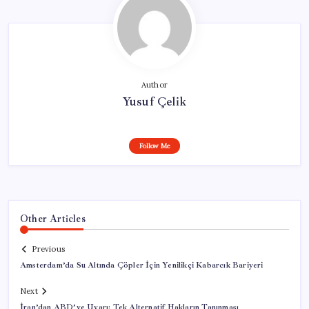
Author
Yusuf Çelik
Follow Me
Other Articles
Previous
Amsterdam’da Su Altında Çöpler İçin Yenilikçi Kabarcık Bariyeri
Next
İran’dan ABD’ye Uyarı: Tek Alternatif Hakların Tanınması