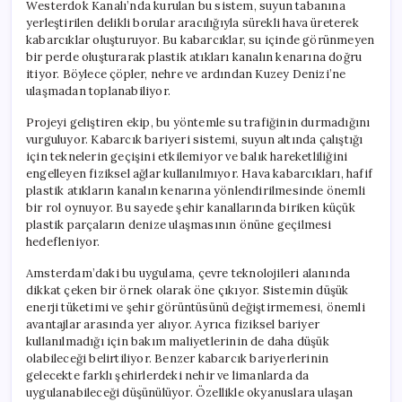
Westerdok Kanalı’nda kurulan bu sistem, suyun tabanına
yerleştirilen delikli borular aracılığıyla sürekli hava üreterek
kabarcıklar oluşturuyor. Bu kabarcıklar, su içinde görünmeyen
bir perde oluşturarak plastik atıkları kanalın kenarına doğru
itiyor. Böylece çöpler, nehre ve ardından Kuzey Denizi’ne
ulaşmadan toplanabiliyor.
Projeyi geliştiren ekip, bu yöntemle su trafiğinin durmadığını
vurguluyor. Kabarcık bariyeri sistemi, suyun altında çalıştığı
için teknelerin geçişini etkilemiyor ve balık hareketliliğini
engelleyen fiziksel ağlar kullanılmıyor. Hava kabarcıkları, hafif
plastik atıkların kanalın kenarına yönlendirilmesinde önemli
bir rol oynuyor. Bu sayede şehir kanallarında biriken küçük
plastik parçaların denize ulaşmasının önüne geçilmesi
hedefleniyor.
Amsterdam’daki bu uygulama, çevre teknolojileri alanında
dikkat çeken bir örnek olarak öne çıkıyor. Sistemin düşük
enerji tüketimi ve şehir görüntüsünü değiştirmemesi, önemli
avantajlar arasında yer alıyor. Ayrıca fiziksel bariyer
kullanılmadığı için bakım maliyetlerinin de daha düşük
olabileceği belirtiliyor. Benzer kabarcık bariyerlerinin
gelecekte farklı şehirlerdeki nehir ve limanlarda da
uygulanabileceği düşünülüyor. Özellikle okyanuslara ulaşan