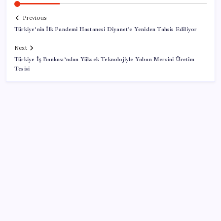
Previous
Türkiye’nin İlk Pandemi Hastanesi Diyanet’e Yeniden Tahsis Ediliyor
Next
Türkiye İş Bankası’ndan Yüksek Teknolojiyle Yaban Mersini Üretim
Tesisi
SON YAZILAR
ASELSAN, Avrupa’nın En Büyük Hava Savunma Tesisi
Oğulbey’i Geliştiriyor