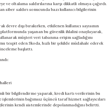
Derhal
eye ve oltalama saldırılarına karşı dikkatli olmaya çağırdı.
Güncelleyin!
 siber saldırı sonucunda bazı kullanıcı bilgilerinin
için
rak devre dışı bırakırken, etkilenen kullanıcı sayısının
ış platformunda yaşanan bu güvenlik ihlalini onaylayarak,
ullanarak müşteri veri tabanına erişim sağladığını
mu tespit eden Skoda, hızlı bir şekilde müdahale ederek
 inceleme başlattı.
andı:
halleri
emli bir bilgilendirme yaparak, kredi kartı verilerinin bu
e işlemlerinin bağımsız üçüncü taraf hizmet sağlayıcıları
lgilerinin kendi sistemlerinde depolanmadığını belirtti.