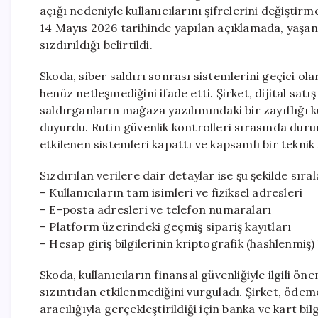
açığı nedeniyle kullanıcılarını şifrelerini değiştirm
14 Mayıs 2026 tarihinde yapılan açıklamada, yaşanan
sızdırıldığı belirtildi.
Skoda, siber saldırı sonrası sistemlerini geçici ola
henüz netleşmediğini ifade etti. Şirket, dijital sat
saldırganların mağaza yazılımındaki bir zayıflığı k
duyurdu. Rutin güvenlik kontrolleri sırasında duru
etkilenen sistemleri kapattı ve kapsamlı bir teknik
Sızdırılan verilere dair detaylar ise şu şekilde sıral
– Kullanıcıların tam isimleri ve fiziksel adresleri
– E-posta adresleri ve telefon numaraları
– Platform üzerindeki geçmiş sipariş kayıtları
– Hesap giriş bilgilerinin kriptografik (hashlenmiş) 
Skoda, kullanıcıların finansal güvenliğiyle ilgili ön
sızıntıdan etkilenmediğini vurguladı. Şirket, ödem
aracılığıyla gerçekleştirildiği için banka ve kart bi