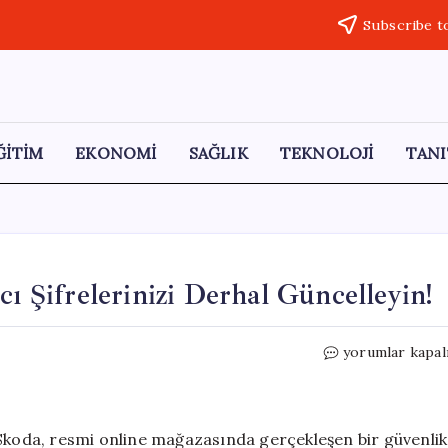
Subscribe t
ĞİTİM
EKONOMİ
SAĞLIK
TEKNOLOJİ
TANI
cı Şifrelerinizi Derhal Güncelleyin!
Skoda’dan
yorumlar kapal
Kritik
Uyarı:
Kullanıcı
Şifrelerinizi
oda, resmi online mağazasında gerçekleşen bir güvenlik