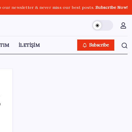
o our newsletter & never miss our best posts.
Subscribe Now!
TIM
İLETİŞİM
Subscribe
ı
SON YAZILAR
İmam hatipliler, imam hatip seçmedi