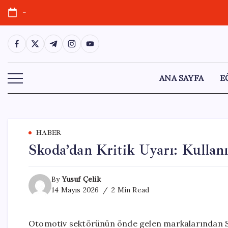
Skip
-
to
content
https://www.facebook.com/
https://twitter.com/
https://t.me/
https://www.instagram.com/
https://youtube.com/
ANA SAYFA
E
HABER
Skoda’dan Kritik Uyarı: Kullanı
By
Yusuf Çelik
14 Mayıs 2026
2 Min Read
Otomotiv sektörünün önde gelen markalarından Sk