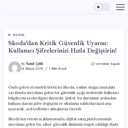
Skip
to
content
HABER
Skoda’dan Kritik Güvenlik Uyarısı:
Kullanıcı Şifrelerinizi Hızla Değiştirin!
Skoda’dan
By
Yusuf Çelik
yorumlar kapalı
Kritik
14 Mayıs 2026
1 Min Read
Güvenlik
Uyarısı:
Kullanıcı
Önde gelen otomobil üreticisi Skoda, online mağazasındaki
Şifrelerinizi
yazılımda meydana gelen bir güvenlik açığı nedeniyle kullanıcı
Hızla
Değiştirin!
bilgilerini sızdırdığını duyurdu. Şirket, bu durumun ardından
için
kullanıcılarını şifre değişimi ve oltalama saldırılarına karşı
uyararak, acil tedbirler almalarını önerdi.
Skoda’nın resmi açıklamasında, dijital satış platformunda
meydana gelen bir siber güvenlik ihlalinin tespit edildiği ifade