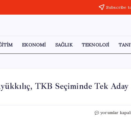
Subscribe t
ĞİTİM
EKONOMİ
SAĞLIK
TEKNOLOJİ
TANI
yükkılıç, TKB Seçiminde Tek Aday
Mansur
yorumlar kapal
Yavaş
ve
AKP