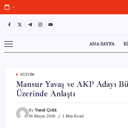
Skip
-
to
content
https://www.facebook.com/
https://twitter.com/
https://t.me/
https://www.instagram.com/
https://youtube.com/
ANA SAYFA
E
EĞITIM
Mansur Yavaş ve AKP Adayı Bü
Üzerinde Anlaştı
By
Yusuf Çelik
16 Mayıs 2026
1 Min Read