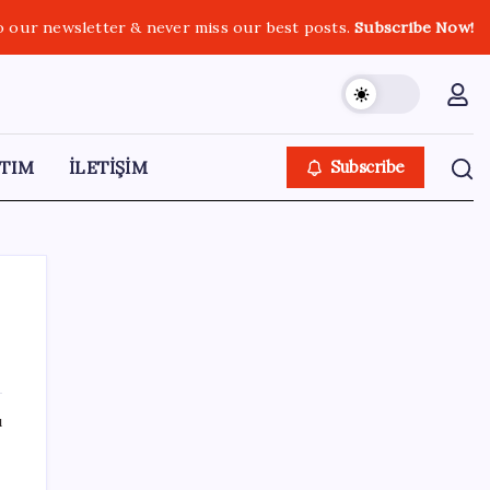
o our newsletter & never miss our best posts.
Subscribe Now!
TIM
İLETİŞİM
Subscribe
SON YAZILAR
ı
SpaceX’in Terk Edilmiş Roketi Ay Yüzeyine
Çarptı: Ay’da Krater Oluştu