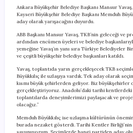
Ankara Büyükşehir Belediye Başkanı Mansur Yavaş, 
Kayseri Büyükşehir Belediye Başkanı Memduh Büyükk
aday olarak yarışacağını duyurdu.
ABB Başkanı Mansur Yavaş, TKB’nin geleceği ve pro
ardından encümen üyeleri ve belediye başkanlarıyla 
yemeğine Yavaş’ın yanı sıra Türkiye Belediyeler Bi
ve çeşitli büyükşehir belediye başkanları katıldı.
Yavaş, toplantıda yarın gerçekleşecek TKB seçimle
Büyükkılıç ile uzlaşıya vardık. Tek aday olarak seçim
kısmı büyük şehirlerden geliyor. Biz büyükşehirler
gerçekleştiriyoruz. Anadolu’daki tarihi kentlerdek
toplantılarda deneyimlerimizi paylaşacak ve projel
olacağız.”
Memduh Büyükkılıç ise uzlaşma kültürünün önemine 
burada nezaket gösterdi. Tarihi Kentler Birliği’nin
savunuyorum. Seçimlerde hangi partiden aday olur