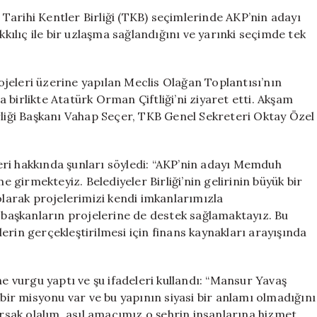
Adayı
Tarihi Kentler Birliği (TKB) seçimlerinde AKP’nin adayı
Büyükkılıç,
ılıç ile bir uzlaşma sağlandığını ve yarınki seçimde tek
TKB
Seçiminde
Tek
jeleri üzerine yapılan Meclis Olağan Toplantısı’nın
Aday
birlikte Atatürk Orman Çiftliği’ni ziyaret etti. Akşam
Üzerinde
rliği Başkanı Vahap Seçer, TKB Genel Sekreteri Oktay Özel
Anlaştı
için
ri hakkında şunları söyledi: “AKP’nin adayı Memduh
e girmekteyiz. Belediyeler Birliği’nin gelirinin büyük bir
 olarak projelerimizi kendi imkanlarımızla
i başkanların projelerine de destek sağlamaktayız. Bu
erin gerçekleştirilmesi için finans kaynakları arayışında
vurgu yaptı ve şu ifadeleri kullandı: “Mansur Yavaş
 bir misyonu var ve bu yapının siyasi bir anlamı olmadığını
sak olalım, asıl amacımız o şehrin insanlarına hizmet