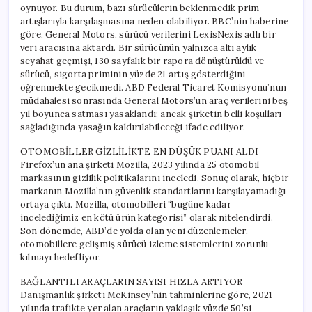
oynuyor. Bu durum, bazı sürücülerin beklenmedik prim
artışlarıyla karşılaşmasına neden olabiliyor. BBC’nin haberine
göre, General Motors, sürücü verilerini LexisNexis adlı bir
veri aracısına aktardı. Bir sürücünün yalnızca altı aylık
seyahat geçmişi, 130 sayfalık bir rapora dönüştürüldü ve
sürücü, sigorta priminin yüzde 21 artış gösterdiğini
öğrenmekte gecikmedi. ABD Federal Ticaret Komisyonu’nun
müdahalesi sonrasında General Motors’un araç verilerini beş
yıl boyunca satması yasaklandı; ancak şirketin belli koşulları
sağladığında yasağın kaldırılabileceği ifade ediliyor.
OTOMOBİLLER GİZLİLİKTE EN DÜŞÜK PUANI ALDI
Firefox’un ana şirketi Mozilla, 2023 yılında 25 otomobil
markasının gizlilik politikalarını inceledi. Sonuç olarak, hiçbir
markanın Mozilla’nın güvenlik standartlarını karşılayamadığı
ortaya çıktı. Mozilla, otomobilleri “bugüne kadar
incelediğimiz en kötü ürün kategorisi” olarak nitelendirdi.
Son dönemde, ABD’de yolda olan yeni düzenlemeler,
otomobillere gelişmiş sürücü izleme sistemlerini zorunlu
kılmayı hedefliyor.
BAĞLANTILI ARAÇLARIN SAYISI HIZLA ARTIYOR
Danışmanlık şirketi McKinsey’nin tahminlerine göre, 2021
yılında trafikte yer alan araçların yaklaşık yüzde 50’si