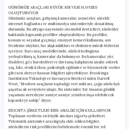
GÜNÜMÜZ ARAÇLARI BÜYÜK BİR VERİ HAVUZU
OLUŞTURUYOR
Günümüz araçları, gelişmiş kameralar, sensörler, sürekli
internet bağlantısı ve multimedya sistemleriyle donatılmış
durumda. Bu altyapı sayesinde otomobil üreticileri, sürücüler
hakkında kapsamlı profiller oluşturabiliyor. Bu profiller,
konum ve seyahat geçmişi, emniyet kemeri kullanımı, ani
frenleme olayları, hız alışkanlıkları ve dinlenen müzik türlerini
içeriyor. Bazı araç modellerinde, sürücü koltuğuna
yerleştirilmiş iç kameralar da bulunuyor. Bu kameralar, yüz
ifadeleri, göz hareketleri ve davranış kalıplarını analiz ederek
yaş, kilo, etnik köken, psikolojik eğilimler ve biyometrik veriler
gibi son derece hassas bilgileri işleyebiliyor. Brookings
Institution Teknoloji ve İnovasyon Merkezi’nden Darrell
West, “Modern araçların topladığı veri miktarı, çoğu sürücüyü
şaşırtacak seviyelere ulaştı. Bu sistemler, bir insanın günlük
yaşamını neredeyse saniye saniye yeniden inşa edebilecek
kapasiteye sahip” diyor.
SİGORTA ŞİRKETLERİ RİSK ANALİZİ İÇİN KULLANIYOR
Toplanan verilerin en büyük alıcıları sigorta şirketleri.
Telematik sistemler aracılığıyla elde edilen bilgiler,
sürücülerin risk profillerini belirlemede önemli bir rol