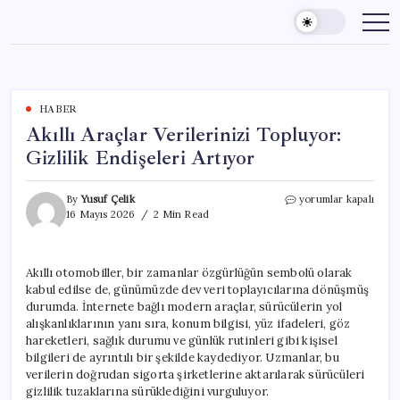
Skip
to
content
HABER
Akıllı Araçlar Verilerinizi Topluyor:
Gizlilik Endişeleri Artıyor
Akıllı
By
Yusuf Çelik
yorumlar kapalı
Araçlar
16 Mayıs 2026
2 Min Read
Verilerinizi
Topluyor:
Gizlilik
Akıllı otomobiller, bir zamanlar özgürlüğün sembolü olarak
Endişeleri
kabul edilse de, günümüzde dev veri toplayıcılarına dönüşmüş
Artıyor
için
durumda. İnternete bağlı modern araçlar, sürücülerin yol
alışkanlıklarının yanı sıra, konum bilgisi, yüz ifadeleri, göz
hareketleri, sağlık durumu ve günlük rutinleri gibi kişisel
bilgileri de ayrıntılı bir şekilde kaydediyor. Uzmanlar, bu
verilerin doğrudan sigorta şirketlerine aktarılarak sürücüleri
gizlilik tuzaklarına sürüklediğini vurguluyor.