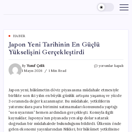
Skip
to
content
HABER
Japon Yeni Tarihinin En Güçlü
Yükselişini Gerçekleştirdi
Japon
By
Yusuf Çelik
yorumlar kapalı
Yeni
1 Mayıs 2026
1 Min Read
Tarihinin
En
Güçlü
Japon yeni, hükümetin döviz piyasasına müdahale etmesiyle
Yükselişini
birlikte son iki yılın en büyük günlük artışını yaşamış ve yüzde
Gerçekleştirdi
için
3 oranında değer kazanmıştır. Bu müdahale, yetkililerin
yatırımcılara para birimini satmamaları konusunda yaptığı
“son uyarının” hemen ardından gerçekleşti. Konuyla ilgili
kaynaklar, Japonya’nın piyasada yen alıp dolar satarak
doğrudan bir müdahalede bulunduğunu bildirdi. Ülkenin önde
gelen ekonomi yayınlarından Nikkei, bir hükümet yetkilisine