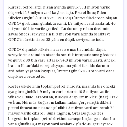
Küresel petrol arzı, nisan ayında günlük 95,1 milyon varile
düşerek 12,8 milyon varil kayba ulaştı. Petrol İhraç Eden
Ülkeler Örgütü (OPEC) ve OPEC dışı üretici ülkelerden oluşan
OPEC+ grubunun günlük üretimi, 1,9 milyon varil azalarak 40
milyon 100 bin varile geriledi. Bu durum, grubun üretimini
savaş öncesi seviyelerin 11,9 milyon varil altında bıraktı ve
OPEC’in üretimi son 35 yılın en düşük seviyesine indi.
OPEC+ dışındaki ülkelerin arzı ise mart ayındaki düşük
seviyelerin ardından nisanda sınırlı bir toparlanma gösterdi
ve günlük 90 bin varil artarak 54,9 milyon varile ulaştı. Ancak,
İran’ın Katar’daki enerji altyapısına yönelik saldırılarının
ardından yaşanan kayıplar, üretimi günlük 820 bin varil daha
düşük seviyede tuttu.
Körfez ülkelerinin toplam petrol ihracatı, nisanda bir önceki
aya göre günlük 1,9 milyon varil artarak 10,5 milyon varile
yükseldi. Suudi Arabistan, Birleşik Arap Emirlikleri (BAE), Irak
ve İran, Hürmüz Boğazı’nı kullanmadan gerçekleştirdikleri
petrol ihracatını nisanda günlük 1,3 milyon varil artırarak 7,8
milyon varile çıkardı. Buna rağmen, Orta Doğu Körfez
bölgesinin toplam petrol üretimi, savaşın başlangıcından bu
yana günlük 14,4 milyon varil azalarak yüzde 45 gerileyerek