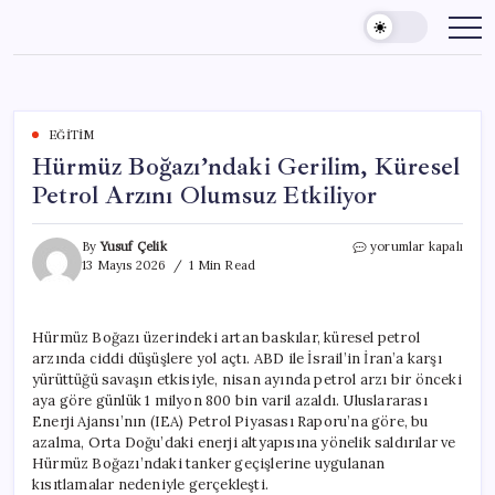
Skip
to
content
EĞITIM
Hürmüz Boğazı’ndaki Gerilim, Küresel
Petrol Arzını Olumsuz Etkiliyor
Hürmüz
By
Yusuf Çelik
yorumlar kapalı
Boğazı’ndaki
13 Mayıs 2026
1 Min Read
Gerilim,
Küresel
Petrol
Hürmüz Boğazı üzerindeki artan baskılar, küresel petrol
Arzını
arzında ciddi düşüşlere yol açtı. ABD ile İsrail’in İran’a karşı
Olumsuz
Etkiliyor
yürüttüğü savaşın etkisiyle, nisan ayında petrol arzı bir önceki
için
aya göre günlük 1 milyon 800 bin varil azaldı. Uluslararası
Enerji Ajansı’nın (IEA) Petrol Piyasası Raporu’na göre, bu
azalma, Orta Doğu’daki enerji altyapısına yönelik saldırılar ve
Hürmüz Boğazı’ndaki tanker geçişlerine uygulanan
kısıtlamalar nedeniyle gerçekleşti.