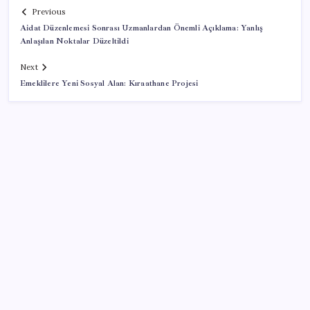
Previous
Aidat Düzenlemesi Sonrası Uzmanlardan Önemli Açıklama: Yanlış
Anlaşılan Noktalar Düzeltildi
Next
Emeklilere Yeni Sosyal Alan: Kıraathane Projesi
SON YAZILAR
İmam hatipliler, imam hatip seçmedi
Togg LFP Batarya Kullanımını Resmi Olarak
Doğruladı