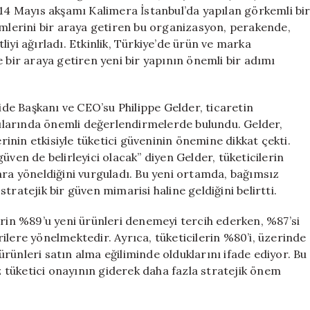
Yapay
 14 Mayıs akşamı Kalimera İstanbul’da yapılan görkemli bi
Zeka
imlerini bir araya getiren bu organizasyon, perakende,
Dönemi
iyi ağırladı. Etkinlik, Türkiye’de ürün ve marka
Başlıyor
 bir araya getiren yeni bir yapının önemli bir adımı
için
e Başkanı ve CEO’su Philippe Gelder, ticaretin
ularında önemli değerlendirmelerde bulundu. Gelder,
erinin etkisiyle tüketici güveninin önemine dikkat çekti.
üven de belirleyici olacak” diyen Gelder, tüketicilerin
ara yöneldiğini vurguladı. Bu yeni ortamda, bağımsız
tratejik bir güven mimarisi haline geldiğini belirtti.
erin %89’u yeni ürünleri denemeyi tercih ederken, %87’si
ilere yönelmektedir. Ayrıca, tüketicilerin %80’i, üzerinde
rünleri satın alma eğiliminde olduklarını ifade ediyor. Bu
ız tüketici onayının giderek daha fazla stratejik önem