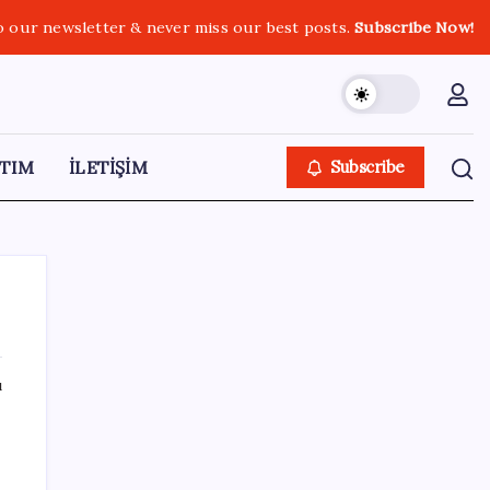
o our newsletter & never miss our best posts.
Subscribe Now!
TIM
İLETİŞİM
Subscribe
ı
SON YAZILAR
Togg LFP Batarya Kullanımını Resmi Olarak
Doğruladı