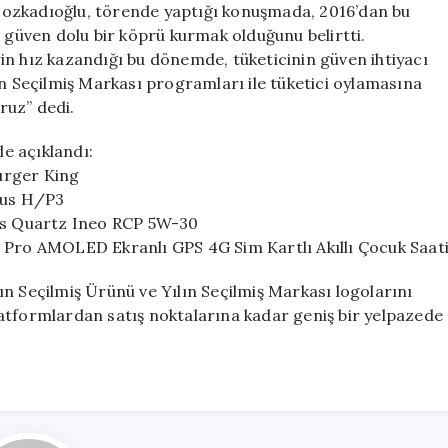
cozkadıoğlu, törende yaptığı konuşmada, 2016’dan bu
a güven dolu bir köprü kurmak olduğunu belirtti.
in hız kazandığı bu dönemde, tüketicinin güven ihtiyacı
ın Seçilmiş Markası programları ile tüketici oylamasına
ruz” dedi.
le açıklandı:
Burger King
etus H/P3
ies Quartz Ineo RCP 5W-30
idi Pro AMOLED Ekranlı GPS 4G Sim Kartlı Akıllı Çocuk Saat
n Seçilmiş Ürünü ve Yılın Seçilmiş Markası logolarını
atformlardan satış noktalarına kadar geniş bir yelpazede