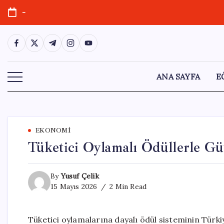
Skip
-
to
content
https://www.facebook.com/
https://twitter.com/
https://t.me/
https://www.instagram.com/
https://youtube.com/
ANA SAYFA
E
EKONOMI
Tüketici Oylamalı Ödüllerle G
By
Yusuf Çelik
15 Mayıs 2026
2 Min Read
Tüketici oylamalarına dayalı ödül sisteminin Türkiy