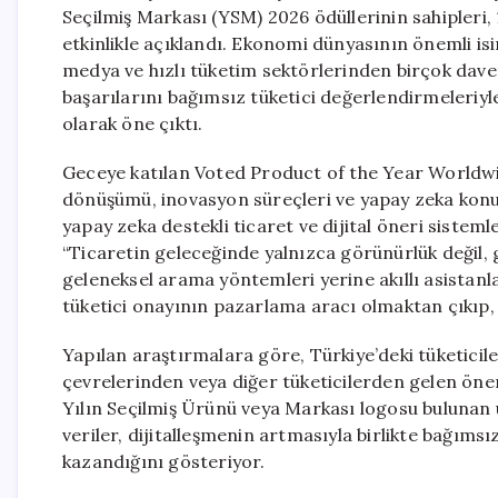
Seçilmiş Markası (YSM) 2026 ödüllerinin sahipleri,
etkinlikle açıklandı. Ekonomi dünyasının önemli is
medya ve hızlı tüketim sektörlerinden birçok davetl
başarılarını bağımsız tüketici değerlendirmeleriyle
olarak öne çıktı.
Geceye katılan Voted Product of the Year Worldwid
dönüşümü, inovasyon süreçleri ve yapay zeka kon
yapay zeka destekli ticaret ve dijital öneri sisteml
“Ticaretin geleceğinde yalnızca görünürlük değil, g
geleneksel arama yöntemleri yerine akıllı asistanl
tüketici onayının pazarlama aracı olmaktan çıkıp, s
Yapılan araştırmalara göre, Türkiye’deki tüketicil
çevrelerinden veya diğer tüketicilerden gelen öner
Yılın Seçilmiş Ürünü veya Markası logosu bulunan ü
veriler, dijitalleşmenin artmasıyla birlikte bağıms
kazandığını gösteriyor.