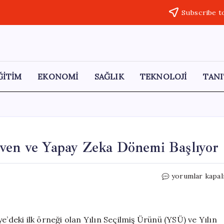
Subscribe t
ĞİTİM
EKONOMİ
SAĞLIK
TEKNOLOJİ
TANI
üven ve Yapay Zeka Dönemi Başlıyor
Tüketici
yorumlar kapal
Oylamalı
Ödüllerle
Güven
ve
e’deki ilk örneği olan Yılın Seçilmiş Ürünü (YSÜ) ve Yılın