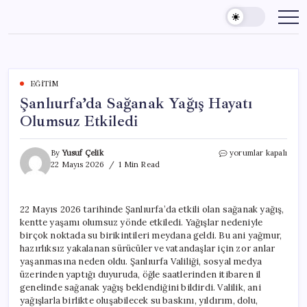
Skip
to
content
EĞITIM
Şanlıurfa’da Sağanak Yağış Hayatı
Olumsuz Etkiledi
Şanlıurfa’da
By
Yusuf Çelik
yorumlar kapalı
Sağanak
22 Mayıs 2026
1 Min Read
Yağış
Hayatı
Olumsuz
22 Mayıs 2026 tarihinde Şanlıurfa’da etkili olan sağanak yağış,
Etkiledi
kentte yaşamı olumsuz yönde etkiledi. Yağışlar nedeniyle
için
birçok noktada su birikintileri meydana geldi. Bu ani yağmur,
hazırlıksız yakalanan sürücüler ve vatandaşlar için zor anlar
yaşanmasına neden oldu. Şanlıurfa Valiliği, sosyal medya
üzerinden yaptığı duyuruda, öğle saatlerinden itibaren il
genelinde sağanak yağış beklendiğini bildirdi. Valilik, ani
yağışlarla birlikte oluşabilecek su baskını, yıldırım, dolu,