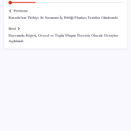
Previous
Kanada’nın Türkiye ile Savunma İş Birliği Planları Yeniden Gündemde
Next
Bayramda Köprü, Otoyol ve Toplu Ulaşım Ücretsiz Olacak: Detaylar
Açıklandı
SON YAZILAR
SpaceX’in Terk Edilmiş Roketi Ay Yüzeyine Çarptı:
Ay’da Krater Oluştu