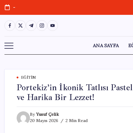
Skip
-
to
content
https://www.facebook.com/
https://twitter.com/
https://t.me/
https://www.instagram.com/
https://youtube.com/
ANA SAYFA
E
EĞITIM
Portekiz’in İkonik Tatlısı Paste
ve Harika Bir Lezzet!
By
Yusuf Çelik
20 Mayıs 2026
2 Min Read