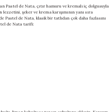
de
lan Pastel de Nata, çıtır hamuru ve kremalı iç dolgusuyla
Nata:
in lezzetini, şeker ve krema karışımının yanı sıra
Evde
e Pastel de Nata, klasik bir tatlıdan çok daha fazlasını
Kolayca
tel de Nata tarifi:
Yapılabilir
ve
Harika
Bir
Lezzet!
için