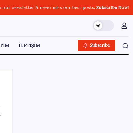
o our newsletter & never miss our best posts.
Subscribe Now!
TIM
İLETİŞİM
Subscribe
SON YAZILAR
ı
SpaceX’in Terk Edilmiş Roketi Ay Yüzeyine
Çarptı: Ay’da Krater Oluştu