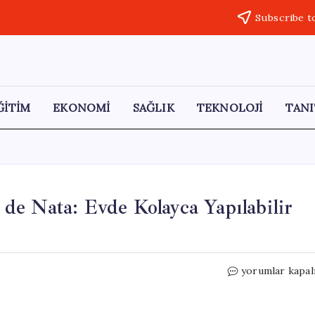
Subscribe t
ĞİTİM
EKONOMİ
SAĞLIK
TEKNOLOJİ
TANI
l de Nata: Evde Kolayca Yapılabilir
Portekiz’in
yorumlar kapal
İkonik
Tatlısı
Pastel