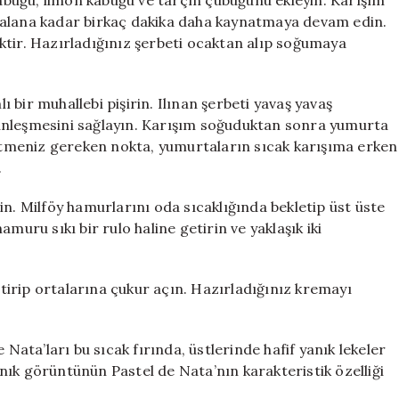
 kabuğu, limon kabuğu ve tarçın çubuğunu ekleyin. Karışım
 alana kadar birkaç dakika daha kaynatmaya devam edin.
ktir. Hazırladığınız şerbeti ocaktan alıp soğumaya
lı bir muhallebi pişirin. Ilınan şerbeti yavaş yavaş
ünleşmesini sağlayın. Karışım soğuduktan sonra yumurta
 etmeniz gereken nokta, yumurtaların sıcak karışıma erken
.
in. Milföy hamurlarını oda sıcaklığında bekletip üst üste
muru sıkı bir rulo haline getirin ve yaklaşık iki
eştirip ortalarına çukur açın. Hazırladığınız kremayı
 Nata’ları bu sıcak fırında, üstlerinde hafif yanık lekeler
yanık görüntünün Pastel de Nata’nın karakteristik özelliği