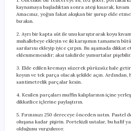
1. Öncelikle bir tencereye su, toz şeker, portakal
kaynamaya başladıktan sonra ateşi kısarak, kıvam
Amacınız, yoğun fakat akışkan bir şurup elde etme
bırakın.
2. Ayrı bir kapta süt ile unu karıştırarak koyu kıvam
muhallebeye ekleyin ve iki karışımın tamamen büt
sarılarını ekleyip iyice çırpın. Bu aşamada dikkat
eklenmemesidir; aksi takdirde yumurtalar pişebilir
3. Elde edilen kremayı süzerek pürüzsüz hale getir
koyun ve tek parça olacak şekilde açın. Ardından, ha
santimetrelik parçalar kesin.
4. Kesilen parçaları muffin kalıplarının içine yerl
dikkatlice içlerine paylaştırın.
5. Fırınınızı 250 dereceye önceden ısıtın. Pastel de
oluşana kadar pişirin. Portekizli ustalar, bu hafif 
olduğunu vurguluyor.