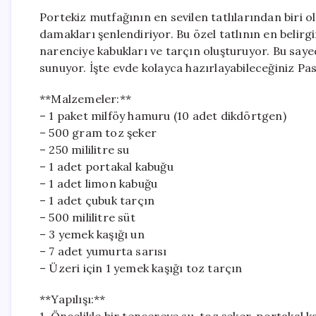
Portekiz mutfağının en sevilen tatlılarından biri o
damakları şenlendiriyor. Bu özel tatlının en belirg
narenciye kabukları ve tarçın oluşturuyor. Bu sayed
sunuyor. İşte evde kolayca hazırlayabileceğiniz Pas
**Malzemeler:**
– 1 paket milföy hamuru (10 adet dikdörtgen)
– 500 gram toz şeker
– 250 mililitre su
– 1 adet portakal kabuğu
– 1 adet limon kabuğu
– 1 adet çubuk tarçın
– 500 mililitre süt
– 3 yemek kaşığı un
– 7 adet yumurta sarısı
– Üzeri için 1 yemek kaşığı toz tarçın
**Yapılışı:**