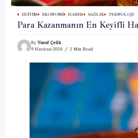
EĞITIM
EKONOMI
HABER
SAĞLIK
TEKNOLOJI
Para Kazanmanın En Keyifli Ha
By
Yusuf Çelik
9 Haziran 2026
2 Min Read