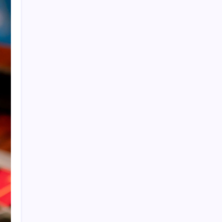
İmam hatipliler, imam hatip seçmedi
Togg LFP Batarya Kullanımını Resmi Olarak
Doğruladı
Piyasalarda Hürmüz Boğazı iyimserliği:
Petrol çakıldı, borsalar rekora koştu!
WhatsApp’ta Küresel Kaos: Milyonlarca
Hesap Neden Kapatıldı?
Coca Cola ve Pepsi’nin logo savaşı
Erdoğan ve YAŞ üyeleri, Anıtkabir’i ziyaret
etti
TPAO sınır ötesinde ortaklıkla büyüyor
AKP’de YENİ Parti toplantıları: İşte
masadaki anketin sonuçları
Yapay Zeka Firmaları Nadir Kitapların
Peşinde: Milyonlarca Eser Tehlike Altında