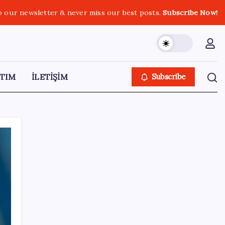
o our newsletter & never miss our best posts.
Subscribe Now!
TIM
İLETİŞİM
Subscribe
SON YAZILAR
SpaceX’in Terk Edilmiş Roketi Ay Yüzeyine
Çarptı: Ay’da Krater Oluştu