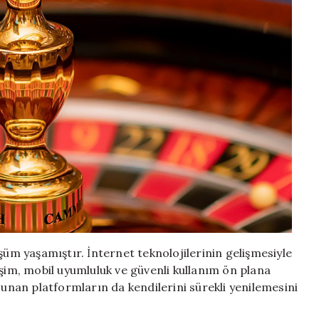
şüm yaşamıştır. İnternet teknolojilerinin gelişmesiyle
erişim, mobil uyumluluk ve güvenli kullanım ön plana
sunan platformların da kendilerini sürekli yenilemesini