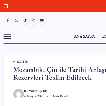
Skip
-
to
content
https://www.facebook.com/
https://twitter.com/
https://t.me/
https://www.instagram.com/
https://youtube.com/
ANA SAYFA
E
EĞITIM
Mozambik, Çin ile Tarihi Anlaş
Rezervleri Teslim Edilecek
By
Yusuf Çelik
4 Mayıs 2026
1 Min Read