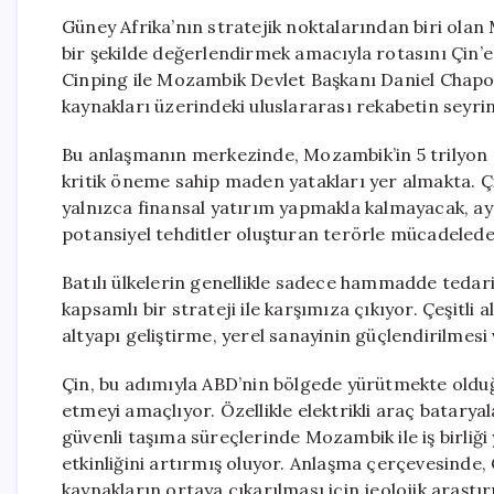
Güney Afrika’nın stratejik noktalarından biri olan
bir şekilde değerlendirmek amacıyla rotasını Çin’e
Cinping ile Mozambik Devlet Başkanı Daniel Chapo
kaynakları üzerindeki uluslararası rekabetin seyrini
Bu anlaşmanın merkezinde, Mozambik’in 5 trilyon m
kritik öneme sahip maden yatakları yer almakta. Ç
yalnızca finansal yatırım yapmakla kalmayacak, ay
potansiyel tehditler oluşturan terörle mücadelede
Batılı ülkelerin genellikle sadece hammadde tedar
kapsamlı bir strateji ile karşımıza çıkıyor. Çeşitli
altyapı geliştirme, yerel sanayinin güçlendirilmesi
Çin, bu adımıyla ABD’nin bölgede yürütmekte olduğ
etmeyi amaçlıyor. Özellikle elektrikli araç bataryal
güvenli taşıma süreçlerinde Mozambik ile iş birliğ
etkinliğini artırmış oluyor. Anlaşma çerçevesinde,
kaynakların ortaya çıkarılması için jeolojik araştı