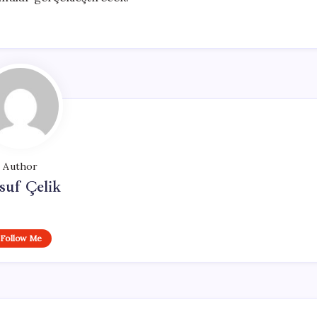
Author
suf Çelik
Follow Me