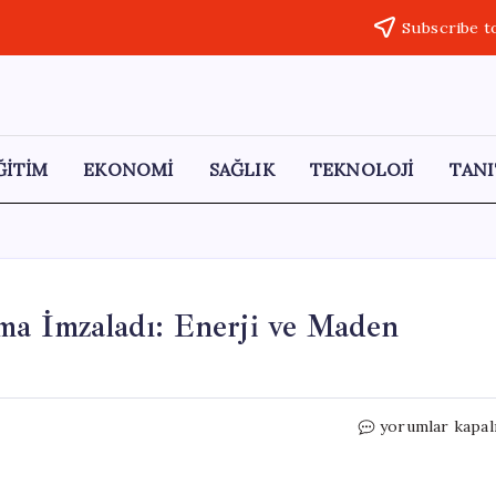
Subscribe t
ĞİTİM
EKONOMİ
SAĞLIK
TEKNOLOJİ
TANI
ma İmzaladı: Enerji ve Maden
Mozambik,
yorumlar kapal
Çin
ile
Tarihi