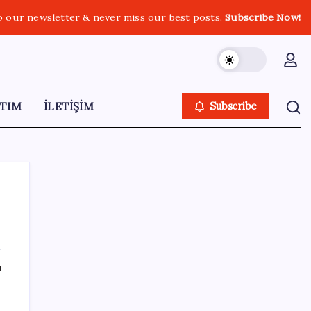
o our newsletter & never miss our best posts.
Subscribe Now!
TIM
İLETİŞİM
Subscribe
SON YAZILAR
ı
ASELSAN, Avrupa’nın En Büyük Hava
Savunma Tesisi Oğulbey’i Geliştiriyor