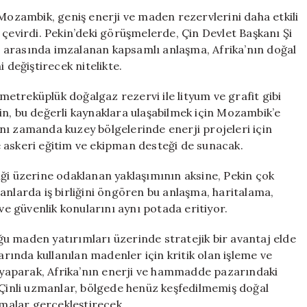
Anlaşma
 Mozambik, geniş enerji ve maden rezervlerini daha etkili
İmzaladı:
 çevirdi. Pekin’deki görüşmelerde, Çin Devlet Başkanı Şi
Enerji
 arasında imzalanan kapsamlı anlaşma, Afrika’nın doğal
ve
 değiştirecek nitelikte.
Maden
Rezervleri
etreküplük doğalgaz rezervi ile lityum ve grafit gibi
Teslim
in, bu değerli kaynaklara ulaşabilmek için Mozambik’e
Edilecek
nı zamanda kuzey bölgelerinde enerji projeleri için
için
 askeri eğitim ve ekipman desteği de sunacak.
iği üzerine odaklanan yaklaşımının aksine, Pekin çok
 alanlarda iş birliğini öngören bu anlaşma, haritalama,
 ve güvenlik konularını aynı potada eritiyor.
u maden yatırımları üzerinde stratejik bir avantaj elde
arında kullanılan madenler için kritik olan işleme ve
i yaparak, Afrika’nın enerji ve hammadde pazarındaki
 Çinli uzmanlar, bölgede henüz keşfedilmemiş doğal
rmalar gerçekleştirecek.