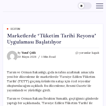
Skip
to
content
EĞITIM
Marketlerde ‘Tüketim Tarihi Reyonu’
Uygulaması Başlatılıyor
Marketlerde
By
Yusuf Çelik
yorumlar kapalı
‘Tüketim
20 Mayıs 2026
1 Min Read
Tarihi
Reyonu’
Uygulaması
Tarım ve Orman Bakanlığı, gıda israfını azaltmak amacıyla
Başlatılıyor
yeni bir düzenleme ile marketlerde ‘Tavsiye Edilen Tüketim
için
Tarihi’ (TETT) geçmiş ürünlerin satışı için özel reyonlar
oluşturulacağını açıkladı. Bu düzenleme, Resmi Gazete’de
yayımlandı ve yürürlüğe girdi.
Tarım ve Orman Bakanı İbrahim Yumaklı, geçtiğimiz günlerde
yaptığı bir açıklamada, ‘Tavsiye Edilen Tüketim Tarihi’ ile