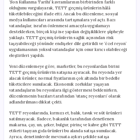
‘Son Kullanma Tarihi’ kavramlarının birbirinden farklı
olduğunu vurgulayarak, TETT geçmiş ürünlerin hâlâ
tüketilebileceğini ifade etti. Ancak bu düzenleme, sosyal
medya kullanıcıları arasında tartışmalara yol açtı. Bazı
vatandaşlar, israfın önlenmesi amacıyla uygulamayı
desteklerken, birçok kişi ise yapılan değişikliklere şüpheyle
yaklaştı. TETT geçmiş ürünlerin sağlık açısından risk
taşıyabileceği yönünde endişeler dile getirildi ve ‘özel reyon’
uygulamasının yoksul vatandaşlar için onur kırıcı olabileceği
eleştirileri yapıldı.
Yeni düzenlemeye göre, marketler, bu reyonlardan birini
TETT geçmiş ürünlerin satışına ayıracak. Bu reyonda yer
alacak ürünler, normal fiyatlarının çok altında bir bedelle
tüketicilere sunulacak. Ekonomik zorluklar yaşayan
vatandaşların bu reyonlara ilgi göstermesi beklenirken,
düzenlemenin bazıları tarafından ‘utanç reyonları’ olarak
adlandırılması dikkat çekti.
TETT reyonlarında, kırmızı et, balık, tavuk ve süt ürünleri
satılmayacak. Sadece, bakanlık tarafından denetlenen
makarna, çay, un, şeker, bulgur, pirinç ve kahve gibi TETT
etiketi taşıyan gıda ürünleri bu alanda satışa sunulacak.
Ayrıca, denetimlerde mevzuata aykırı şekilde satışa