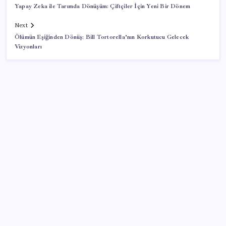
Yapay Zeka ile Tarımda Dönüşüm: Çiftçiler İçin Yeni Bir Dönem
Next
Ölümün Eşiğinden Dönüş: Bill Tortorella’nın Korkutucu Gelecek
Vizyonları
SON YAZILAR
SpaceX’in Terk Edilmiş Roketi Ay Yüzeyine Çarptı:
Ay’da Krater Oluştu
İmam hatipliler, imam hatip seçmedi
Togg LFP Batarya Kullanımını Resmi Olarak