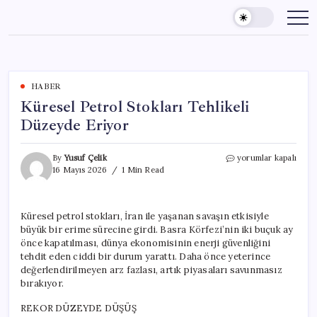
Skip
to
content
HABER
Küresel Petrol Stokları Tehlikeli
Düzeyde Eriyor
Küresel
By
Yusuf Çelik
yorumlar kapalı
Petrol
16 Mayıs 2026
1 Min Read
Stokları
Tehlikeli
Düzeyde
Küresel petrol stokları, İran ile yaşanan savaşın etkisiyle
Eriyor
büyük bir erime sürecine girdi. Basra Körfezi’nin iki buçuk ay
için
önce kapatılması, dünya ekonomisinin enerji güvenliğini
tehdit eden ciddi bir durum yarattı. Daha önce yeterince
değerlendirilmeyen arz fazlası, artık piyasaları savunmasız
bırakıyor.
REKOR DÜZEYDE DÜŞÜŞ