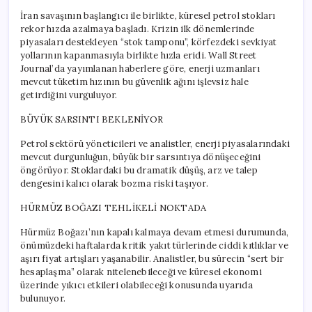
İran savaşının başlangıcı ile birlikte, küresel petrol stokları
rekor hızda azalmaya başladı. Krizin ilk dönemlerinde
piyasaları destekleyen “stok tamponu”, körfezdeki sevkiyat
yollarının kapanmasıyla birlikte hızla eridi. Wall Street
Journal’da yayımlanan haberlere göre, enerji uzmanları
mevcut tüketim hızının bu güvenlik ağını işlevsiz hale
getirdiğini vurguluyor.
BÜYÜK SARSINTI BEKLENİYOR
Petrol sektörü yöneticileri ve analistler, enerji piyasalarındaki
mevcut durgunluğun, büyük bir sarsıntıya dönüşeceğini
öngörüyor. Stoklardaki bu dramatik düşüş, arz ve talep
dengesini kalıcı olarak bozma riski taşıyor.
HÜRMÜZ BOĞAZI TEHLİKELİ NOKTADA
Hürmüz Boğazı’nın kapalı kalmaya devam etmesi durumunda,
önümüzdeki haftalarda kritik yakıt türlerinde ciddi kıtlıklar ve
aşırı fiyat artışları yaşanabilir. Analistler, bu sürecin “sert bir
hesaplaşma” olarak nitelenebileceği ve küresel ekonomi
üzerinde yıkıcı etkileri olabileceği konusunda uyarıda
bulunuyor.