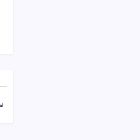
Sayaç
Kategoriler
Eğitim
Ekonomi
Haber
Sağlık
ul
Teknoloji