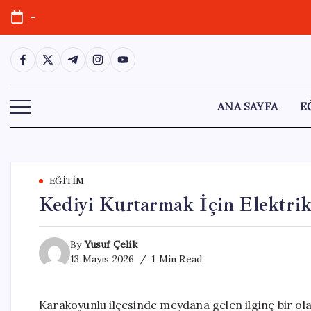
Skip
-
to
content
https://www.facebook.com/
https://twitter.com/
https://t.me/
https://www.instagram.com/
https://youtube.com/
ANA SAYFA
E
EĞITIM
Kediyi Kurtarmak İçin Elektrik
By
Yusuf Çelik
13 Mayıs 2026
1 Min Read
Karakoyunlu ilçesinde meydana gelen ilginç bir ol