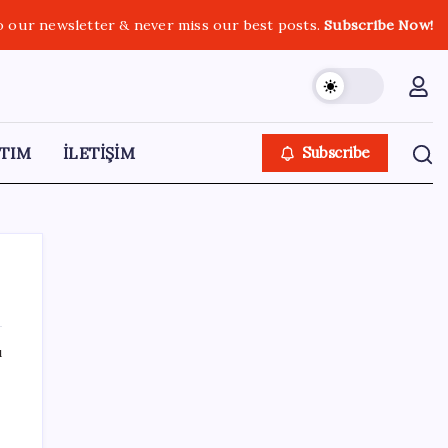
o our newsletter & never miss our best posts.
Subscribe Now!
TIM
İLETİŞİM
Subscribe
ı
SON YAZILAR
SpaceX’in Terk Edilmiş Roketi Ay Yüzeyine
Çarptı: Ay’da Krater Oluştu