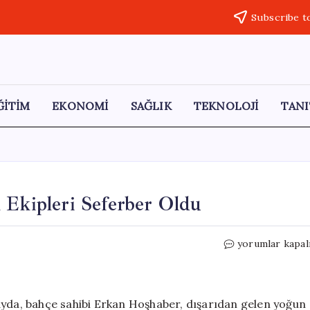
Subscribe t
ĞİTİM
EKONOMİ
SAĞLIK
TEKNOLOJİ
TANI
 Ekipleri Seferber Oldu
Kediyi
yorumlar kapal
Kurtarmak
İçin
Elektrik
Ekipleri
ayda, bahçe sahibi Erkan Hoşhaber, dışarıdan gelen yoğun