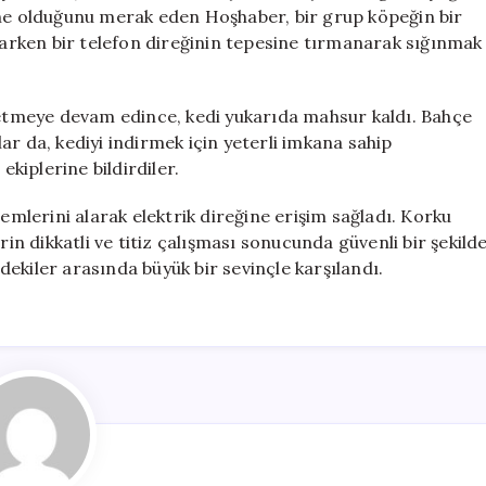
Seferber
 ne olduğunu merak eden Hoşhaber, bir grup köpeğin bir
Oldu
açarken bir telefon direğinin tepesine tırmanarak sığınmak
için
t etmeye devam edince, kedi yukarıda mahsur kaldı. Bahçe
ar da, kediyi indirmek için yeterli imkana sahip
ekiplerine bildirdiler.
lemlerini alarak elektrik direğine erişim sağladı. Korku
rin dikkatli ve titiz çalışması sonucunda güvenli bir şekild
ekiler arasında büyük bir sevinçle karşılandı.