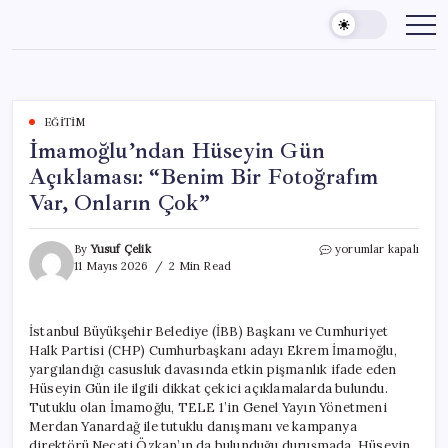
Skip
to
content
EĞITIM
İmamoğlu’ndan Hüseyin Gün
Açıklaması: “Benim Bir Fotoğrafım
Var, Onların Çok”
İmamoğlu’ndan
By
Yusuf Çelik
yorumlar kapalı
Hüseyin
11 Mayıs 2026
2 Min Read
Gün
Açıklaması:
“Benim
İstanbul Büyükşehir Belediye (İBB) Başkanı ve Cumhuriyet
Bir
Halk Partisi (CHP) Cumhurbaşkanı adayı Ekrem İmamoğlu,
Fotoğrafım
Var,
yargılandığı casusluk davasında etkin pişmanlık ifade eden
Onların
Hüseyin Gün ile ilgili dikkat çekici açıklamalarda bulundu.
Çok”
Tutuklu olan İmamoğlu, TELE 1’in Genel Yayın Yönetmeni
için
Merdan Yanardağ ile tutuklu danışmanı ve kampanya
direktörü Necati Özkan’ın da bulunduğu duruşmada, Hüseyin