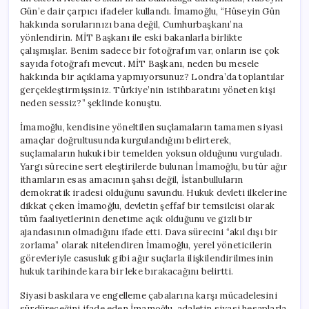
Gün’e dair çarpıcı ifadeler kullandı. İmamoğlu, “Hüseyin Gün
hakkında sorularınızı bana değil, Cumhurbaşkanı’na
yönlendirin. MİT Başkanı ile eski bakanlarla birlikte
çalışmışlar. Benim sadece bir fotoğrafım var, onların ise çok
sayıda fotoğrafı mevcut. MİT Başkanı, neden bu mesele
hakkında bir açıklama yapmıyorsunuz? Londra’da toplantılar
gerçekleştirmişsiniz. Türkiye’nin istihbaratını yöneten kişi
neden sessiz?” şeklinde konuştu.
İmamoğlu, kendisine yöneltilen suçlamaların tamamen siyasi
amaçlar doğrultusunda kurgulandığını belirterek,
suçlamaların hukuki bir temelden yoksun olduğunu vurguladı.
Yargı sürecine sert eleştirilerde bulunan İmamoğlu, bu tür ağır
ithamların esas amacının şahsı değil, İstanbulluların
demokratik iradesi olduğunu savundu. Hukuk devleti ilkelerine
dikkat çeken İmamoğlu, devletin şeffaf bir temsilcisi olarak
tüm faaliyetlerinin denetime açık olduğunu ve gizli bir
ajandasının olmadığını ifade etti. Dava sürecini “akıl dışı bir
zorlama” olarak nitelendiren İmamoğlu, yerel yöneticilerin
görevleriyle casusluk gibi ağır suçlarla ilişkilendirilmesinin
hukuk tarihinde kara bir leke bırakacağını belirtti.
Siyasi baskılara ve engelleme çabalarına karşı mücadelesini
sürdüreceğini ifade eden İmamoğlu, adaletin siyasi hesaplarla