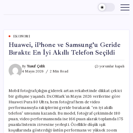
Skip
to
content
EKONOMI
Huawei, iPhone ve Samsung’u Geride
Bıraktı: En İyi Akıllı Telefon Seçildi
Huawei,
By
Yusuf Çelik
yorumlar kapalı
iPhone
4 Mayıs 2026
2 Min Read
ve
Samsung’u
Geride
Mobil fotoğrafçılığın giderek artan rekabetinde dikkat çekici
Bıraktı:
bir gelişme yaşandı. DxOMark’ın Mayıs 2026 verilerine göre
En
İyi
Huawei Pura 80 Ultra, hem fotoğraf hem de video
Akıllı
performansıyla rakiplerini geride bırakarak “en iyi akıllı
Telefon
telefon” unvanını kazandı. Bu model, fotoğraf çekiminde 180
Seçildi
puan, video performansında ise 166 puan alarak toplamda 175
için
puanla listenin zirvesine yerleşti. Özellikle düşük ışık
koşullarında gösterdiği üstün performans ve yüksek zoom