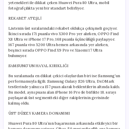
yetenekleri ile dikkat çeken Huawei Pura 80 Ultra, mobil
fotoğrafçılıkta yeni bir standart belirliyor.
REKABET ATEŞLİ
Listenin üst sıralarındaki rekabet oldukça çekişmeli geçiyor.
İkinci sırada 171 puanla vivo X300 Pro yer alırken, OPPO Find
X8 Ultra ve iPhone 17 Pro, 168 puanla üçüncülüğü paylaşıyor.
167 puanla vivo X200 Ultra hemen arkasında yer alırken,
beşinci sırada OPPO Find X9 Pro ve Xiaomi 17 Ultra
bulunuyor.
SAMSUNG’UN HAYAL KIRIKLIĞI
Bu sıralamada en dikkat çekici olaylardan biri ise Samsung’un
performansıyla ilgili. Samsung Galaxy S26 Ultra, DxOMark
testlerinde yalnızca 157 puan alarak beklentilerin altında kaldı.
Bu model, aynı puanı alan iPhone 16 Pro ile birlikte 18. sırayı
paylaşarak üst segmentteki diğer rakiplerinin gerisinde
kalmış oldu.
ÜST DÜZEY KAMERA DONANIMI
Huawei Pura 80 Ultra’nın başarısının arkasında etkileyici bir
kamera donanımı yatıyor. Cihaz, 50 megapiksellik ana kamera