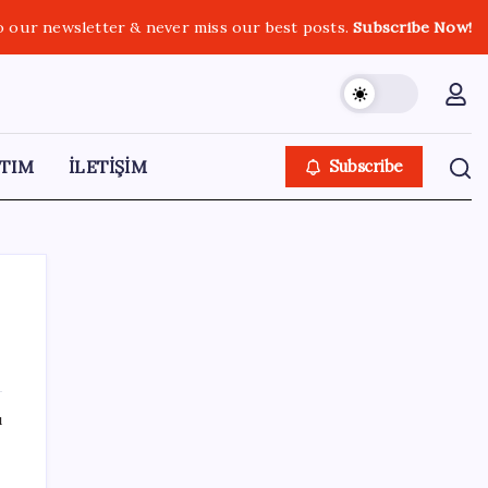
o our newsletter & never miss our best posts.
Subscribe Now!
TIM
İLETİŞİM
Subscribe
SON YAZILAR
ı
ASELSAN, Avrupa’nın En Büyük Hava
Savunma Tesisi Oğulbey’i Geliştiriyor