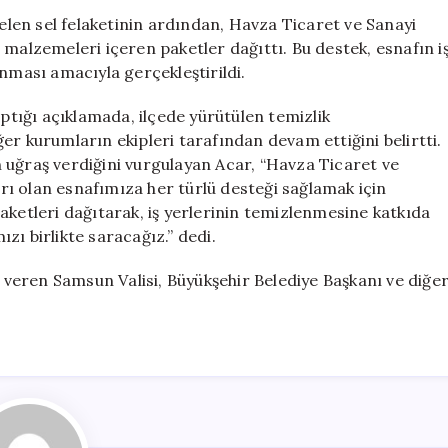
Etkilenen
len sel felaketinin ardından, Havza Ticaret ve Sanayi
Esnafa
 malzemeleri içeren paketler dağıttı. Bu destek, esnafın i
Temizlik
nması amacıyla gerçekleştirildi.
ve
Hijyen
tığı açıklamada, ilçede yürütülen temizlik
Desteği
er kurumların ekipleri tarafından devam ettiğini belirtti.
Sunuyor
in uğraş verdiğini vurgulayan Acar, “Havza Ticaret ve
için
ı olan esnafımıza her türlü desteği sağlamak için
aketleri dağıtarak, iş yerlerinin temizlenmesine katkıda
zı birlikte saracağız.” dedi.
k veren Samsun Valisi, Büyükşehir Belediye Başkanı ve diğe