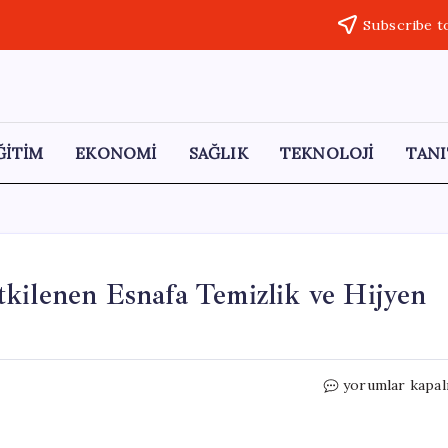
Subscribe t
ĞİTİM
EKONOMİ
SAĞLIK
TEKNOLOJİ
TANI
kilenen Esnafa Temizlik ve Hijyen
Havza
yorumlar kapal
TSO,
Sel
Felaketinden