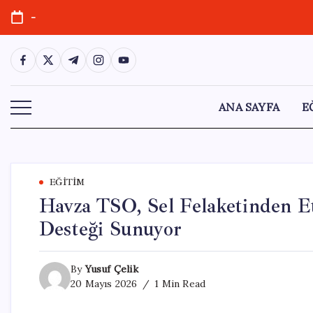
Skip
-
to
content
https://www.facebook.com/
https://twitter.com/
https://t.me/
https://www.instagram.com/
https://youtube.com/
ANA SAYFA
E
EĞITIM
Havza TSO, Sel Felaketinden Et
Desteği Sunuyor
By
Yusuf Çelik
20 Mayıs 2026
1 Min Read