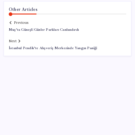
Other Articles
Previous
Muş’ta Güneşli Günler Parkları Canlandırdı
Next
İstanbul Pendik’te Alışveriş Merkezinde Yangın Paniği
SON YAZILAR
ASELSAN, Avrupa’nın En Büyük Hava Savunma Tesisi