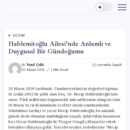
Skip
to
content
EĞITIM
Hablemitoğlu Ailesi’nde Anlamlı ve
Duygusal Bir Gündoğumu
Hablemitoğlu
By
Yusuf Çelik
yorumlar kapalı
Ailesi’nde
20 Mayıs 2026
1 Min Read
Anlamlı
ve
Duygusal
20 Mayıs 2026 tarihinde, Cumhuriyetimizin değerleri uğruna
Bir
18 Aralık 2002’de şehit olan Doç. Dr. Necip Hablemitoğlu’nun
Gündoğumu
için
anısı, Türk milletinin bağımsızlık mücadelesinin simgesi olan
19 Mayıs’ın yıl dönümünde özel bir olayla onurlandırıldı.
Unutulmaz tarihçi ve yazar Necip Hablemitoğlu, bu anlamlı
günde dede olmanın mutluluğunu yaşadı. Şehit bilim insanının
kızı Uyvar Hablemitoğlu ile Toygar Cengil çiftinin bir erkek
bebekleri dünyaya geldi. Yeni ebeveynler, bebeklerine “Necip