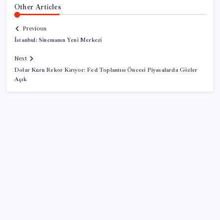
Other Articles
Previous
İstanbul: Sinemanın Yeni Merkezi
Next
Dolar Kuru Rekor Kırıyor: Fed Toplantısı Öncesi Piyasalarda Gözler
Açık
SON YAZILAR
ASELSAN, Avrupa’nın En Büyük Hava Savunma Tesisi