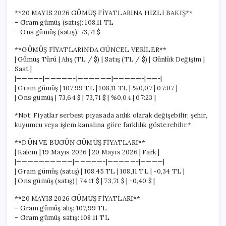
**20 MAYIS 2026 GÜMÜŞ FİYATLARINA HIZLI BAKIŞ**
– Gram gümüş (satış): 108,11 TL
– Ons gümüş (satış): 73,71 $
**GÜMÜŞ FİYATLARINDA GÜNCEL VERİLER**
| Gümüş Türü | Alış (TL / $) | Satış (TL / $) | Günlük Değişim |
Saat |
|————–|—————-|——————|—————-|——-|
| Gram gümüş | 107,99 TL | 108,11 TL | %0,07 | 07:07 |
| Ons gümüş | 73,64 $ | 73,71 $ | %0,04 | 07:23 |
*Not: Fiyatlar serbest piyasada anlık olarak değişebilir; şehir,
kuyumcu veya işlem kanalına göre farklılık gösterebilir.*
**DÜN VE BUGÜN GÜMÜŞ FİYATLARI**
| Kalem | 19 Mayıs 2026 | 20 Mayıs 2026 | Fark |
|——————————|—————-|—————-|————|
| Gram gümüş (satış) | 108,45 TL | 108,11 TL | -0,34 TL |
| Ons gümüş (satış) | 74,11 $ | 73,71 $ | -0,40 $ |
**20 MAYIS 2026 GÜMÜŞ FİYATLARI**
– Gram gümüş alış: 107,99 TL
– Gram gümüş satış: 108,11 TL