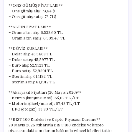
**ONS GÜMÜŞ FİYATLARI**
– Ons gümüş alış: 73,64 $
– Ons gümüş satış: 73,71 $
**ALTIN FİYATLARI**
– Gram altın alış: 6.538,60 TL
– Gram altın satış: 6.539,47 TL
**DÖVİZ KURLARI**
– Dolar alış: 45,5668 TL
– Dolar satış: 45,5977 TL
– Euro alış: 52,9123 TL
– Euro satış: 52,9801 TL
– Sterlin alış: 61,1192 TL
– Sterlin satış: 61,1912 TL
**Akaryakıt Fiyatları (20 Mayıs 2026)**
– Benzin (kurşunsuz 95): 65,02 TL/LT
– Motorin (dizel/mazot): 67,48 TL/LT
– LPG (otogaz): 33,89 TL/LT
**BIST 100 Endeksi ve Kripto Piyasası Durumu**
20 Mayıs 2026 itibarıyla BIST 100 endeksi ve kripto
piyasasındaki son durum hakkında güncel bilgileri takip