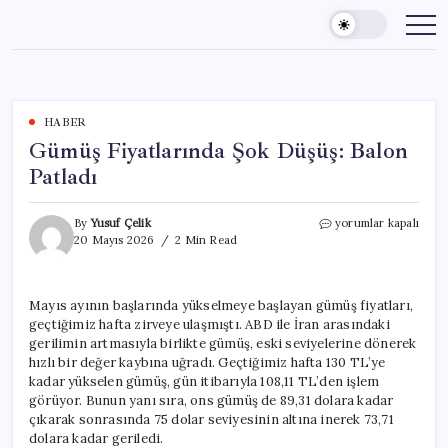
Skip
to
content
HABER
Gümüş Fiyatlarında Şok Düşüş: Balon
Patladı
Gümüş
By
Yusuf Çelik
yorumlar kapalı
Fiyatlarında
20 Mayıs 2026
2 Min Read
Şok
Düşüş:
Balon
Mayıs ayının başlarında yükselmeye başlayan gümüş fiyatları,
Patladı
geçtiğimiz hafta zirveye ulaşmıştı. ABD ile İran arasındaki
için
gerilimin artmasıyla birlikte gümüş, eski seviyelerine dönerek
hızlı bir değer kaybına uğradı. Geçtiğimiz hafta 130 TL’ye
kadar yükselen gümüş, gün itibarıyla 108,11 TL’den işlem
görüyor. Bunun yanı sıra, ons gümüş de 89,31 dolara kadar
çıkarak sonrasında 75 dolar seviyesinin altına inerek 73,71
dolara kadar geriledi.