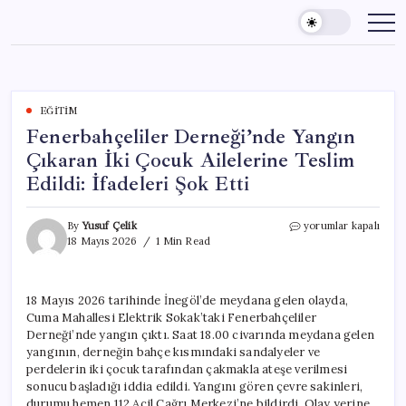
Skip
to
content
EĞITIM
Fenerbahçeliler Derneği’nde Yangın
Çıkaran İki Çocuk Ailelerine Teslim
Edildi: İfadeleri Şok Etti
Fenerbahçeliler
By
Yusuf Çelik
yorumlar kapalı
Derneği’nde
18 Mayıs 2026
1 Min Read
Yangın
Çıkaran
İki
18 Mayıs 2026 tarihinde İnegöl’de meydana gelen olayda,
Çocuk
Cuma Mahallesi Elektrik Sokak’taki Fenerbahçeliler
Ailelerine
Teslim
Derneği’nde yangın çıktı. Saat 18.00 civarında meydana gelen
Edildi:
yangının, derneğin bahçe kısmındaki sandalyeler ve
İfadeleri
perdelerin iki çocuk tarafından çakmakla ateşe verilmesi
Şok
sonucu başladığı iddia edildi. Yangını gören çevre sakinleri,
Etti
durumu hemen 112 Acil Çağrı Merkezi’ne bildirdi. Olay yerine