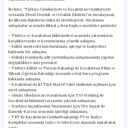
için
İki lider, “Türkiye Cumhuriyeti ve Kazakistan Cumhuriyeti
Arasında Ebedi Dostluk ve Ortaklık Bildirisi”ni imzalayarak,
iki ülkenin ilişkilerini daha da derinleştirdi. İmzalanan
anlaşmalar arasında dikkat çeken başlıca maddeler şunlardır:
– Türkiye ve Kazakistan hükümetleri arasında yatırımların
karşılıklı teşviki ve korunmasına yönelik anlaşma,
– Kültür merkezlerinin kurulması, işleyişi ve faaliyetleri
hakkında bir anlaşma,
– Hukuki konularda adli yardımlaşma anlaşmasında yapılan
değişikliklere dair protokol,
– Türkiye Kültür ve Turizm Bakanlığı ile Kazakistan Bilim ve
Yüksek Öğretim Bakanlığı arasında ortak burs programı
hakkında anlaşma,
– Kazakistan’da iki Türk Maarif Vakfı okulunun açılması için
niyet anlaşması,
– Almatı Uluslararası Havalimanı için TAV Holding ile
Kazakistan hükümeti arasında yatırım anlaşması,
– Hastane inşaatlarının finansmanı için YDA İnşaat ile
Samruk-Kazyna arasında işbirliği anlaşması,
– TRT ile Kazakistan Cumhurbaşkanlığı TV ve Radyo
Kompleksi arasında radyo ve televizyon alanında mutabakat
zaptı,