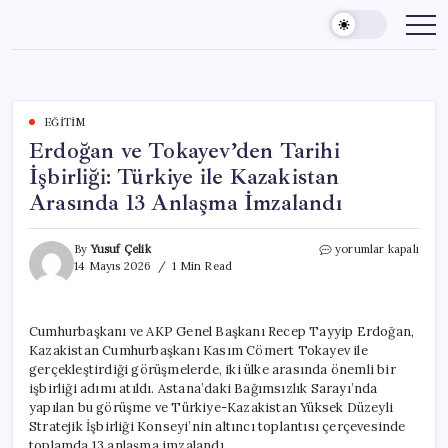
Skip
to
content
EĞITIM
Erdoğan ve Tokayev’den Tarihi
İşbirliği: Türkiye ile Kazakistan
Arasında 13 Anlaşma İmzalandı
Erdoğan
By
Yusuf Çelik
yorumlar kapalı
ve
14 Mayıs 2026
1 Min Read
Tokayev’den
Tarihi
İşbirliği:
Cumhurbaşkanı ve AKP Genel Başkanı Recep Tayyip Erdoğan,
Türkiye
Kazakistan Cumhurbaşkanı Kasım Cömert Tokayev ile
ile
Kazakistan
gerçekleştirdiği görüşmelerde, iki ülke arasında önemli bir
Arasında
işbirliği adımı atıldı. Astana’daki Bağımsızlık Sarayı’nda
13
yapılan bu görüşme ve Türkiye-Kazakistan Yüksek Düzeyli
Anlaşma
Stratejik İşbirliği Konseyi’nin altıncı toplantısı çerçevesinde
İmzalandı
toplamda 13 anlaşma imzalandı.