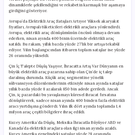
dinamiklerle şekillendiğini ve rekabetin karmaşık bir aşamaya
girdiğini gösteriyor.
Avrupa’da Elektrikli Araç Satışları Artıyor Yüksek akaryakıt
fiyatları, Avrupalı tüketicileri elektrikli araçlara yönlendirdi.
Avrupa, elektrikli araç dönüşümünün öncüsü olmaya devam
ederken, nisan ayında 400 binin üzerinde elektrikli araç
satıldı. Bu rakam, yıllık bazda yüzde 27’lik bir artışa tekabül
ediyor. Yılın başlangıcından itibaren toplam satışlar ise yüzde
26 oranında yükseldi.
Çin İç Talepte Düşüş Yaşıyor, İhracatta Artış Var Dünyanın en
büyük elektrikli araç pazarına sahip olan Çin’de iç talep
daralmış durumda. Küçük araç segmentine yönelik
sübvansiyon düzenlemelerinin etkisiyle nisan ayında satışlar
yıllık bazda yüzde 8 azalarak 850 bin adede geriledi. Ancak
Çin, iç pazardaki bu yavaşlamayı küresel ihracat fırsatına
dönüştürerek, sadece nisan ayında 400 binden fazla elektrikli
aracı yurtdışına gönderdi. Yılın ilk dört ayında toplamda 1,4
milyon araç çeşitli bölgelere ihraç edildi.
Kuzey Amerika’da Düşüş, Meksika İhracatla Büyüyor ABD ve
Kanada’da elektrikli araçlara olan ilgi nisan ayında azaldı.
Kuzey Amerika genelindeki satışlar yüzde 28 oranında