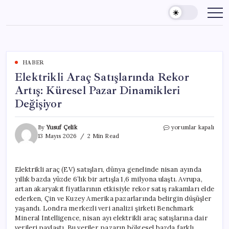
Skip
to
content
HABER
Elektrikli Araç Satışlarında Rekor
Artış: Küresel Pazar Dinamikleri
Değişiyor
Elektrikli
By
Yusuf Çelik
yorumlar kapalı
Araç
13 Mayıs 2026
2 Min Read
Satışlarında
Rekor
Artış:
Elektrikli araç (EV) satışları, dünya genelinde nisan ayında
Küresel
yıllık bazda yüzde 6’lık bir artışla 1,6 milyona ulaştı. Avrupa,
Pazar
Dinamikleri
artan akaryakıt fiyatlarının etkisiyle rekor satış rakamları elde
Değişiyor
ederken, Çin ve Kuzey Amerika pazarlarında belirgin düşüşler
için
yaşandı. Londra merkezli veri analizi şirketi Benchmark
Mineral Intelligence, nisan ayı elektrikli araç satışlarına dair
verileri paylaştı. Bu veriler, pazarın bölgesel bazda farklı