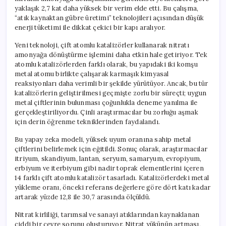
yaklaşık 2,7 kat daha yüksek bir verim elde etti. Bu çalışma,
“atık kaynaktan gübre üretimi” teknolojileri açısından düşük
enerji tüketimi ile dikkat çekici bir kapı aralıyor.
Yeni teknoloji, çift atomlu katalizörler kullanarak nitratı
amonyağa dönüştürme işlemini daha etkin hale getiriyor. Tek
atomlu katalizörlerden farklı olarak, bu yapıdaki iki komşu
metal atomu birlikte çalışarak karmaşık kimyasal
reaksiyonları daha verimli bir şekilde yürütüyor. Ancak, bu tür
katalizörlerin geliştirilmesi geçmişte zorlu bir süreçti; uygun
metal çiftlerinin bulunması çoğunlukla deneme yanılma ile
gerçekleştiriliyordu. Çinli araştırmacılar bu zorluğu aşmak
için derin öğrenme tekniklerinden faydalandı.
Bu yapay zeka modeli, yüksek uyum oranına sahip metal
çiftlerini belirlemek için eğitildi. Sonuç olarak, araştırmacılar
itriyum, skandiyum, lantan, seryum, samaryum, evropiyum,
erbiyum ve iterbiyum gibi nadir toprak elementlerini içeren
14 farklı çift atomlu katalizör tasarladı. Katalizörlerdeki metal
yükleme oranı, önceki referans değerlere göre dört katı kadar
artarak yüzde 12,8 ile 30,7 arasında ölçüldü.
Nitrat kirliliği, tarımsal ve sanayi atıklarından kaynaklanan
ciddi bir çevre sorunu oluşturuyor. Nitrat yükünün artması,