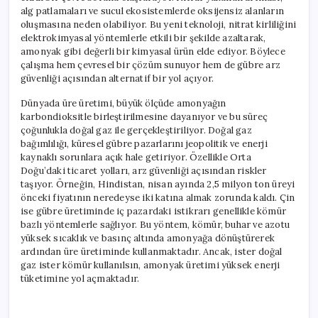
alg patlamaları ve sucul ekosistemlerde oksijensiz alanların
oluşmasına neden olabiliyor. Bu yeni teknoloji, nitrat kirliliğini
elektrokimyasal yöntemlerle etkili bir şekilde azaltarak,
amonyak gibi değerli bir kimyasal ürün elde ediyor. Böylece
çalışma hem çevresel bir çözüm sunuyor hem de gübre arz
güvenliği açısından alternatif bir yol açıyor.
Dünyada üre üretimi, büyük ölçüde amonyağın
karbondioksitle birleştirilmesine dayanıyor ve bu süreç
çoğunlukla doğal gaz ile gerçekleştiriliyor. Doğal gaz
bağımlılığı, küresel gübre pazarlarını jeopolitik ve enerji
kaynaklı sorunlara açık hale getiriyor. Özellikle Orta
Doğu’daki ticaret yolları, arz güvenliği açısından riskler
taşıyor. Örneğin, Hindistan, nisan ayında 2,5 milyon ton üreyi
önceki fiyatının neredeyse iki katına almak zorunda kaldı. Çin
ise gübre üretiminde iç pazardaki istikrarı genellikle kömür
bazlı yöntemlerle sağlıyor. Bu yöntem, kömür, buhar ve azotu
yüksek sıcaklık ve basınç altında amonyağa dönüştürerek
ardından üre üretiminde kullanmaktadır. Ancak, ister doğal
gaz ister kömür kullanılsın, amonyak üretimi yüksek enerji
tüketimine yol açmaktadır.