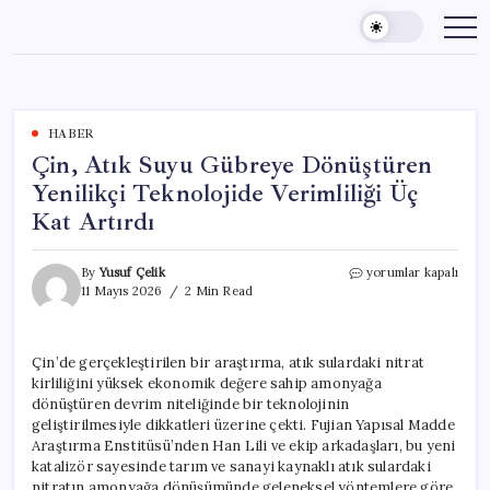
Skip
to
content
HABER
Çin, Atık Suyu Gübreye Dönüştüren
Yenilikçi Teknolojide Verimliliği Üç
Kat Artırdı
Çin,
By
Yusuf Çelik
yorumlar kapalı
Atık
11 Mayıs 2026
2 Min Read
Suyu
Gübreye
Dönüştüren
Çin’de gerçekleştirilen bir araştırma, atık sulardaki nitrat
Yenilikçi
kirliliğini yüksek ekonomik değere sahip amonyağa
Teknolojide
Verimliliği
dönüştüren devrim niteliğinde bir teknolojinin
Üç
geliştirilmesiyle dikkatleri üzerine çekti. Fujian Yapısal Madde
Kat
Araştırma Enstitüsü’nden Han Lili ve ekip arkadaşları, bu yeni
Artırdı
katalizör sayesinde tarım ve sanayi kaynaklı atık sulardaki
için
nitratın amonyağa dönüşümünde geleneksel yöntemlere göre