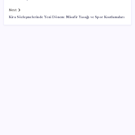
Next
Kira Sözleşmelerinde Yeni Dönem: Misafir Yasağı ve Spor Kısıtlamaları
SON YAZILAR
ASELSAN, Avrupa’nın En Büyük Hava Savunma Tesisi
Oğulbey’i Geliştiriyor
Tarihi borsa çöküşü: ‘Kaybedenler Kulübü’ siyasi parti
kuruyor!
Fed Başkanı’ndan piyasaları sarsacak mesaj: