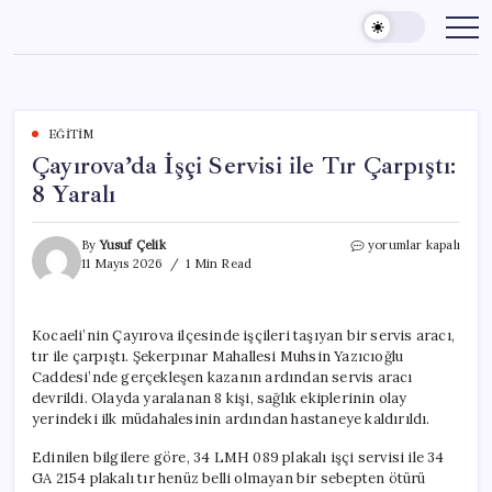
Skip
to
content
EĞITIM
Çayırova’da İşçi Servisi ile Tır Çarpıştı:
8 Yaralı
Çayırova’da
By
Yusuf Çelik
yorumlar kapalı
İşçi
11 Mayıs 2026
1 Min Read
Servisi
ile
Tır
Kocaeli’nin Çayırova ilçesinde işçileri taşıyan bir servis aracı,
Çarpıştı:
tır ile çarpıştı. Şekerpınar Mahallesi Muhsin Yazıcıoğlu
8
Yaralı
Caddesi’nde gerçekleşen kazanın ardından servis aracı
için
devrildi. Olayda yaralanan 8 kişi, sağlık ekiplerinin olay
yerindeki ilk müdahalesinin ardından hastaneye kaldırıldı.
Edinilen bilgilere göre, 34 LMH 089 plakalı işçi servisi ile 34
GA 2154 plakalı tır henüz belli olmayan bir sebepten ötürü