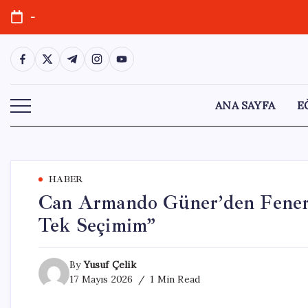
Skip
-
to
content
https://www.facebook.com/
https://twitter.com/
https://t.me/
https://www.instagram.com/
https://youtube.com/
ANA SAYFA
E
HABER
Can Armando Güner’den Fenerb
Tek Seçimim”
By
Yusuf Çelik
17 Mayıs 2026
1 Min Read