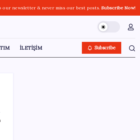
o our newsletter & never miss our best posts.
Subscribe Now!
TIM
İLETİŞİM
Subscribe
SON YAZILAR
ı
ASELSAN, Avrupa’nın En Büyük Hava
Savunma Tesisi Oğulbey’i Geliştiriyor