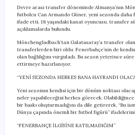
Devre arası transfer döneminde Almanya’nın Mön
futbolcu Can Armando Güner, yeni sezonda daha fa
ifade etti. 18 yaşındaki kanat oyuncusu, transfer s
açıklamalarda bulundu.
Mönchengladbach’tan Galatasaray’a transfer ola
transferlerden biri oldu. Fenerbahçe’nin de kendisi
olan bağlılığını vurguladı. Bu sezon yeterince s
ettirmeye hazırlanıyor.
“YENİ SEZONDA HERKES BANA HAYRANDI OLAC
Yeni sezonun kendisi için bir dönüm noktası olac
neler yapabileceğini herkes görecek. Olabildiğince
bir baskı oluşturmadığını da dile getirerek, “Bu 
Dünya çapında önemli bir futbol figürü” ifadelerini
“FENERBAHÇE İLGİSİNE KATILMADIĞIM”