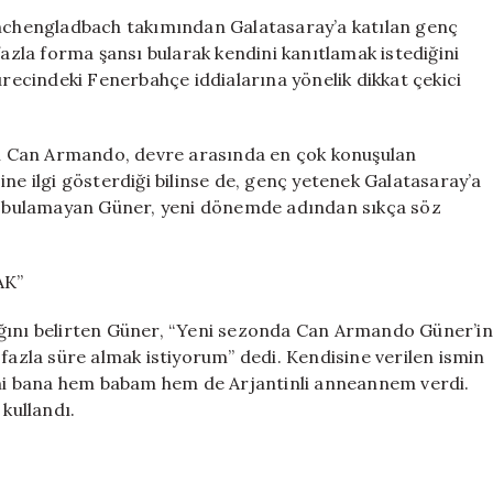
Açıklamaları:
chengladbach takımından Galatasaray’a katılan genç
“Galatasaray
zla forma şansı bularak kendini kanıtlamak istediğini
Tek
ürecindeki Fenerbahçe iddialarına yönelik dikkat çekici
Seçimim”
için
n Can Armando, devre arasında en çok konuşulan
ne ilgi gösterdiği bilinse de, genç yetenek Galatasaray’a
üre bulamayan Güner, yeni dönemde adından sıkça söz
AK”
ağını belirten Güner, “Yeni sezonda Can Armando Güner’in
 fazla süre almak istiyorum” dedi. Kendisine verilen ismin
ismi bana hem babam hem de Arjantinli anneannem verdi.
 kullandı.