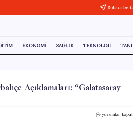
Subscribe t
ĞİTİM
EKONOMİ
SAĞLIK
TEKNOLOJİ
TANI
ahçe Açıklamaları: “Galatasaray
Can
yorumlar kapal
Armando
Güner’den
Fenerbahçe