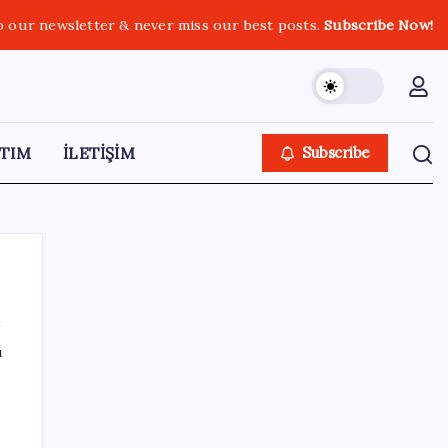
o our newsletter & never miss our best posts.
Subscribe Now!
TIM
İLETİŞİM
Subscribe
ı
SON YAZILAR
ASELSAN, Avrupa’nın En Büyük Hava
Savunma Tesisi Oğulbey’i Geliştiriyor