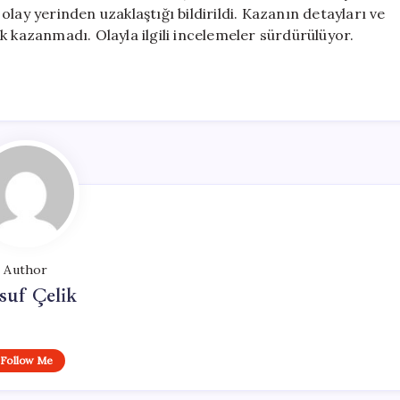
Olay
lay yerinden uzaklaştığı bildirildi. Kazanın detayları ve
Yerini
k kazanmadı. Olayla ilgili incelemeler sürdürülüyor.
Terk
Etti
için
Author
suf Çelik
Follow Me