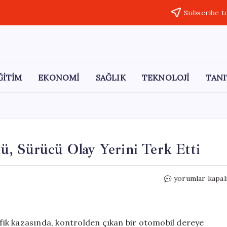
Subscribe t
ĞİTİM
EKONOMİ
SAĞLIK
TEKNOLOJİ
TANI
ü, Sürücü Olay Yerini Terk Etti
Bursa’da
yorumlar kapal
Otomobil
Dereye
Düştü,
Sürücü
ik kazasında, kontrolden çıkan bir otomobil dereye