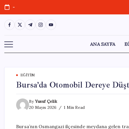
Skip
-
to
content
https://www.facebook.com/
https://twitter.com/
https://t.me/
https://www.instagram.com/
https://youtube.com/
ANA SAYFA
E
EĞITIM
Bursa’da Otomobil Dereye Düşt
By
Yusuf Çelik
20 Mayıs 2026
1 Min Read
Bursa’nın Osmangazi ilçesinde meydana gelen traf