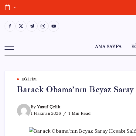
Skip
-
to
content
https://www.facebook.com/
https://twitter.com/
https://t.me/
https://www.instagram.com/
https://youtube.com/
ANA SAYFA
E
EĞITIM
Barack Obama’nın Beyaz Saray 
By
Yusuf Çelik
1 Haziran 2026
1 Min Read