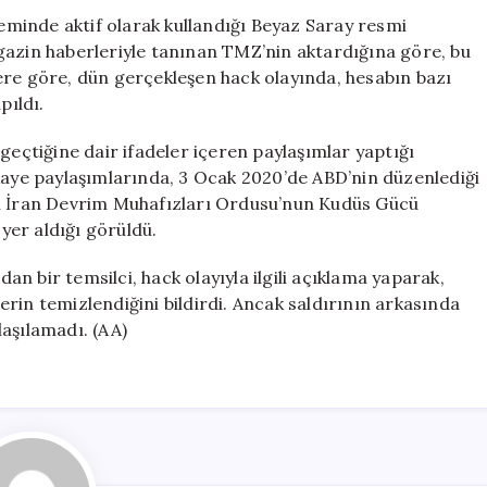
Saldırıya
minde aktif olarak kullandığı Beyaz Saray resmi
Uğradı
gazin haberleriyle tanınan TMZ’nin aktardığına göre, bu
için
ere göre, dün gerçekleşen hack olayında, hesabın bazı
pıldı.
geçtiğine dair ifadeler içeren paylaşımlar yaptığı
ikaye paylaşımlarında, 3 Ocak 2020’de ABD’nin düzenlediği
en İran Devrim Muhafızları Ordusu’nun Kudüs Gücü
yer aldığı görüldü.
n bir temsilci, hack olayıyla ilgili açıklama yaparak,
klerin temizlendiğini bildirdi. Ancak saldırının arkasında
aşılamadı. (AA)