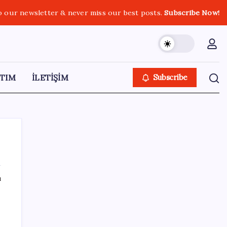
o our newsletter & never miss our best posts.
Subscribe Now!
TIM
İLETİŞİM
Subscribe
ı
SON YAZILAR
SpaceX’in Terk Edilmiş Roketi Ay Yüzeyine
Çarptı: Ay’da Krater Oluştu