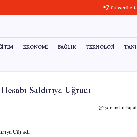
Subscribe t
ĞİTİM
EKONOMİ
SAĞLIK
TEKNOLOJİ
TANI
Hesabı Saldırıya Uğradı
Barack
yorumlar kapal
Obama’nın
Beyaz
Saray
Hesabı