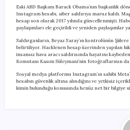
Eski ABD Başkanı Barack Obama’nın başkanlık döne
Instagram hesabı, siber saldırıya maruz kaldı. Ma
hesap son olarak 2017 yılında güncellenmişti. Hab
paylaşımları ele geçirildi ve yeniden paylaşımlar ya
Saldırganların, Beyaz Saray’ın kontrolünün Şiilere 
belirtiliyor. Hacklenen hesap üzerinden yapılan h
insansız hava aracı saldırısında hayatını kaybed
Komutanı Kasım Süleymani’nin fotoğraflarının da 
Sosyal medya platformu Instagram’ın sahibi Meta’da
hesabın güvenlik altına alındığını ve yetkisiz içeri
kimin bulunduğu konusunda henüz net bir bilgiye ul