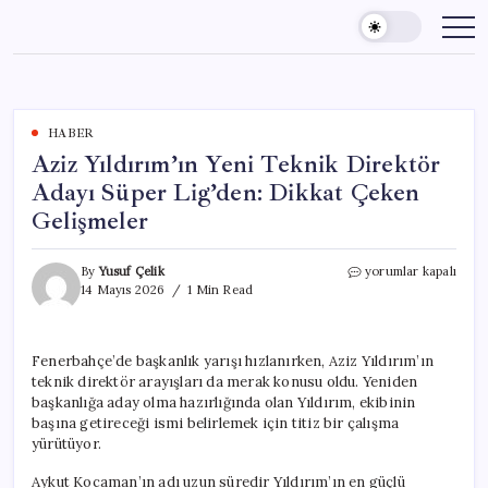
Skip
to
content
HABER
Aziz Yıldırım’ın Yeni Teknik Direktör
Adayı Süper Lig’den: Dikkat Çeken
Gelişmeler
Aziz
By
Yusuf Çelik
yorumlar kapalı
Yıldırım’ın
14 Mayıs 2026
1 Min Read
Yeni
Teknik
Direktör
Fenerbahçe’de başkanlık yarışı hızlanırken, Aziz Yıldırım’ın
Adayı
teknik direktör arayışları da merak konusu oldu. Yeniden
Süper
Lig’den:
başkanlığa aday olma hazırlığında olan Yıldırım, ekibinin
Dikkat
başına getireceği ismi belirlemek için titiz bir çalışma
Çeken
yürütüyor.
Gelişmeler
için
Aykut Kocaman’ın adı uzun süredir Yıldırım’ın en güçlü