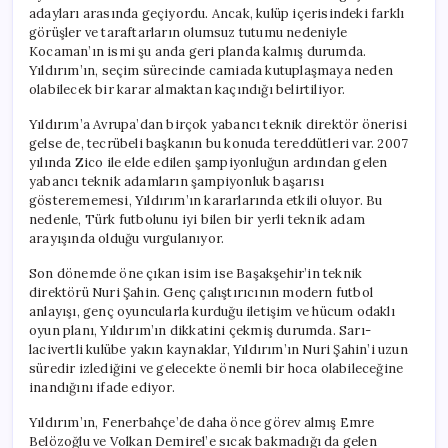
adayları arasında geçiyordu. Ancak, kulüp içerisindeki farklı
görüşler ve taraftarların olumsuz tutumu nedeniyle
Kocaman’ın ismi şu anda geri planda kalmış durumda.
Yıldırım’ın, seçim sürecinde camiada kutuplaşmaya neden
olabilecek bir karar almaktan kaçındığı belirtiliyor.
Yıldırım’a Avrupa’dan birçok yabancı teknik direktör önerisi
gelse de, tecrübeli başkanın bu konuda tereddütleri var. 2007
yılında Zico ile elde edilen şampiyonluğun ardından gelen
yabancı teknik adamların şampiyonluk başarısı
gösterememesi, Yıldırım’ın kararlarında etkili oluyor. Bu
nedenle, Türk futbolunu iyi bilen bir yerli teknik adam
arayışında olduğu vurgulanıyor.
Son dönemde öne çıkan isim ise Başakşehir’in teknik
direktörü Nuri Şahin. Genç çalıştırıcının modern futbol
anlayışı, genç oyuncularla kurduğu iletişim ve hücum odaklı
oyun planı, Yıldırım’ın dikkatini çekmiş durumda. Sarı-
lacivertli kulübe yakın kaynaklar, Yıldırım’ın Nuri Şahin’i uzun
süredir izlediğini ve gelecekte önemli bir hoca olabileceğine
inandığını ifade ediyor.
Yıldırım’ın, Fenerbahçe’de daha önce görev almış Emre
Belözoğlu ve Volkan Demirel’e sıcak bakmadığı da gelen