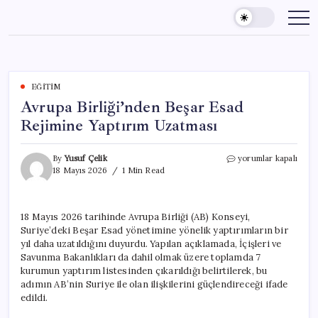
Skip
to
content
EĞITIM
Avrupa Birliği’nden Beşar Esad
Rejimine Yaptırım Uzatması
Avrupa
By
Yusuf Çelik
yorumlar kapalı
Birliği’nden
18 Mayıs 2026
1 Min Read
Beşar
Esad
Rejimine
18 Mayıs 2026 tarihinde Avrupa Birliği (AB) Konseyi,
Yaptırım
Suriye’deki Beşar Esad yönetimine yönelik yaptırımların bir
Uzatması
için
yıl daha uzatıldığını duyurdu. Yapılan açıklamada, İçişleri ve
Savunma Bakanlıkları da dahil olmak üzere toplamda 7
kurumun yaptırım listesinden çıkarıldığı belirtilerek, bu
adımın AB’nin Suriye ile olan ilişkilerini güçlendireceği ifade
edildi.