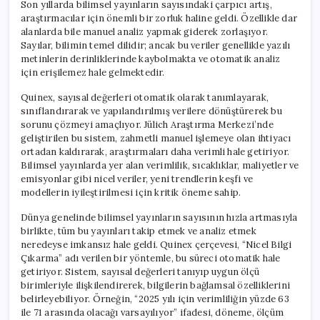
Son yıllarda bilimsel yayınların sayısındaki çarpıcı artış,
araştırmacılar için önemli bir zorluk haline geldi. Özellikle dar
alanlarda bile manuel analiz yapmak giderek zorlaşıyor.
Sayılar, bilimin temel dilidir; ancak bu veriler genellikle yazılı
metinlerin derinliklerinde kaybolmakta ve otomatik analiz
için erişilemez hale gelmektedir.
Quinex, sayısal değerleri otomatik olarak tanımlayarak,
sınıflandırarak ve yapılandırılmış verilere dönüştürerek bu
sorunu çözmeyi amaçlıyor. Jülich Araştırma Merkezi’nde
geliştirilen bu sistem, zahmetli manuel işlemeye olan ihtiyacı
ortadan kaldırarak, araştırmaları daha verimli hale getiriyor.
Bilimsel yayınlarda yer alan verimlilik, sıcaklıklar, maliyetler ve
emisyonlar gibi nicel veriler, yeni trendlerin keşfi ve
modellerin iyileştirilmesi için kritik öneme sahip.
Dünya genelinde bilimsel yayınların sayısının hızla artmasıyla
birlikte, tüm bu yayınları takip etmek ve analiz etmek
neredeyse imkansız hale geldi. Quinex çerçevesi, “Nicel Bilgi
Çıkarma” adı verilen bir yöntemle, bu süreci otomatik hale
getiriyor. Sistem, sayısal değerleri tanıyıp uygun ölçü
birimleriyle ilişkilendirerek, bilgilerin bağlamsal özelliklerini
belirleyebiliyor. Örneğin, “2025 yılı için verimliliğin yüzde 63
ile 71 arasında olacağı varsayılıyor” ifadesi, döneme, ölçüm