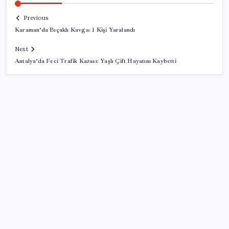
Previous
Karaman’da Bıçaklı Kavga: 1 Kişi Yaralandı
Next
Antalya’da Feci Trafik Kazası: Yaşlı Çift Hayatını Kaybetti
SON YAZILAR
SpaceX’in Terk Edilmiş Roketi Ay Yüzeyine Çarptı:
Ay’da Krater Oluştu
İmam hatipliler, imam hatip seçmedi