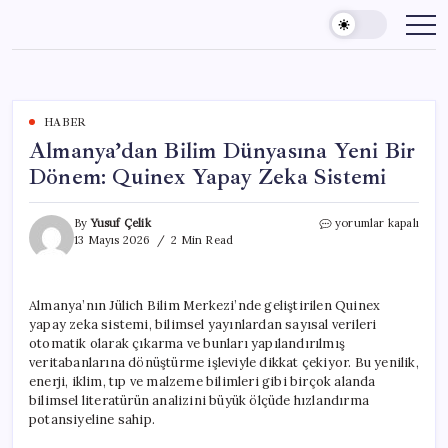
Skip
to
content
HABER
Almanya’dan Bilim Dünyasına Yeni Bir
Dönem: Quinex Yapay Zeka Sistemi
Almanya’dan
By
Yusuf Çelik
yorumlar kapalı
Bilim
13 Mayıs 2026
2 Min Read
Dünyasına
Yeni
Bir
Almanya’nın Jülich Bilim Merkezi’nde geliştirilen Quinex
Dönem:
yapay zeka sistemi, bilimsel yayınlardan sayısal verileri
Quinex
Yapay
otomatik olarak çıkarma ve bunları yapılandırılmış
Zeka
veritabanlarına dönüştürme işleviyle dikkat çekiyor. Bu yenilik,
Sistemi
enerji, iklim, tıp ve malzeme bilimleri gibi birçok alanda
için
bilimsel literatürün analizini büyük ölçüde hızlandırma
potansiyeline sahip.