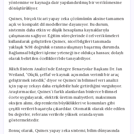
yöntemine ve kaynağa dair yapılandırılmış bir veri kümesine
dönüştürülüyor.
Quinex, birçok ticari yapay zeka çözümünün aksine tamamen
açık ve kompakt dil modellerine dayanıyor. Bu durum,
sistemin daha etkin ve düşük hesaplama kaynaklarıyla
çalışmasını sağlıyor. Eğitim süreçlerinde özel veri kümeleri
kullanılarak geliştirilen Quinex, nicel bilgileri tanımada
yaklaşık %98 doğruluk oranına ulaşmayı başarmış durumda.
Bağlamsal bilgileri işleme yeteneği ise oldukça hassas; dolaylı
olarak belirtilen özellikleri bile tanıyabiliyor.
Jülich Sistem Analizi’nde Entegre Senaryolar Başkanı Dr. Jan
Weiland, “Güçlü, şeffaf ve kaynak açısından verimli bir araç
geliştirmek istedik,” diyor ve Quinex’in bilimsel veri analizi
için yapay zekayı daha erişilebilir hale getirdiğini vurguluyor.
Araştırmacılar, Quinex’i farklı alanlardan binlerce bilimsel
özete uygulayarak, elektrik üretim maliyetleri, maksimum
oksijen alımı, depremlerin büyüklükleri ve konumları gibi
çeşitli verileri başarıyla çıkardılar. Otomatik olarak elde edilen
bu değerler, referans verilerle yüksek oranda uyum
göstermektedir.
Sonuç olarak, Quinex yapay zeka sistemi, bilim dünyasında