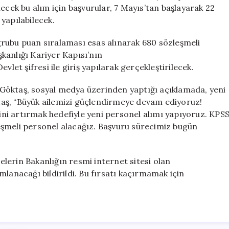
680
ecek bu alım için başvurular, 7 Mayıs’tan başlayarak 22
Personel
yapılabilecek.
Alımı
Yapacak
rubu puan sıralaması esas alınarak 680 sözleşmeli
için
kanlığı Kariyer Kapısı’nın
vlet şifresi ile giriş yapılarak gerçekleştirilecek.
Göktaş, sosyal medya üzerinden yaptığı açıklamada, yeni
öktaş, “Büyük ailemizi güçlendirmeye devam ediyoruz!
ni artırmak hedefiyle yeni personel alımı yapıyoruz. KPS
eşmeli personel alacağız. Başvuru sürecimiz bugün
melerin Bakanlığın resmi internet sitesi olan
lanacağı bildirildi. Bu fırsatı kaçırmamak için