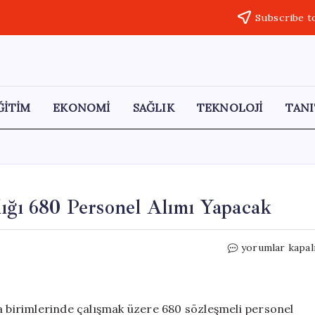
Subscribe t
ĞİTİM
EKONOMİ
SAĞLIK
TEKNOLOJİ
TANI
lığı 680 Personel Alımı Yapacak
Aile
yorumlar kapal
ve
Sosyal
Hizmetler
Bakanlığı
ra birimlerinde çalışmak üzere 680 sözleşmeli personel