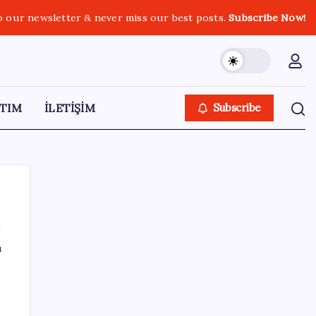
o our newsletter & never miss our best posts.
Subscribe Now!
TIM
İLETİŞİM
Subscribe
ı
SON YAZILAR
Dünyada en çok satan otomobil markası
belli oldu