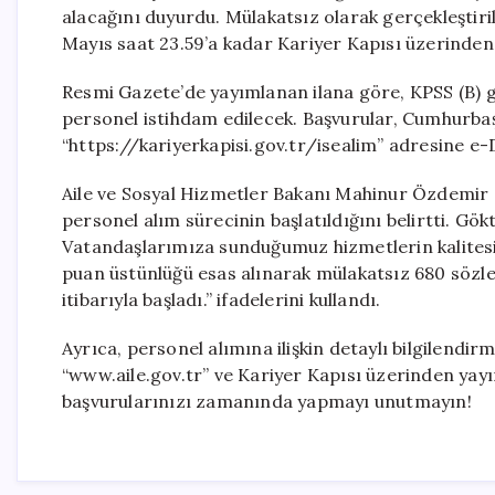
alacağını duyurdu. Mülakatsız olarak gerçekleştiril
Mayıs saat 23.59’a kadar Kariyer Kapısı üzerinden 
Resmi Gazete’de yayımlanan ilana göre, KPSS (B) g
personel istihdam edilecek. Başvurular, Cumhurbaş
“https://kariyerkapisi.gov.tr/isealim” adresine e-De
Aile ve Sosyal Hizmetler Bakanı Mahinur Özdemir 
personel alım sürecinin başlatıldığını belirtti. G
Vatandaşlarımıza sunduğumuz hizmetlerin kalitesi
puan üstünlüğü esas alınarak mülakatsız 680 sözl
itibarıyla başladı.” ifadelerini kullandı.
Ayrıca, personel alımına ilişkin detaylı bilgilendir
“www.aile.gov.tr” ve Kariyer Kapısı üzerinden yayım
başvurularınızı zamanında yapmayı unutmayın!