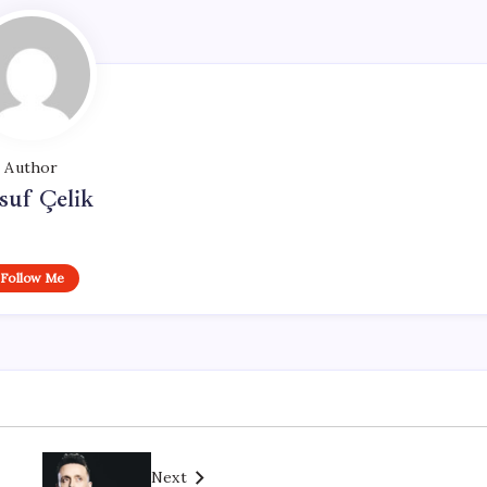
Author
suf Çelik
Follow Me
Next