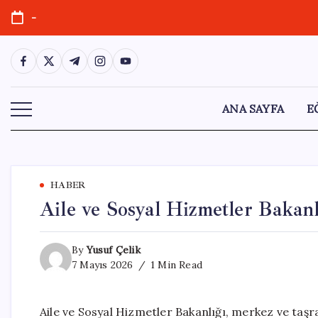
Skip
-
to
content
https://www.facebook.com/
https://twitter.com/
https://t.me/
https://www.instagram.com/
https://youtube.com/
ANA SAYFA
E
HABER
Aile ve Sosyal Hizmetler Bakan
By
Yusuf Çelik
7 Mayıs 2026
1 Min Read
Aile ve Sosyal Hizmetler Bakanlığı, merkez ve taş