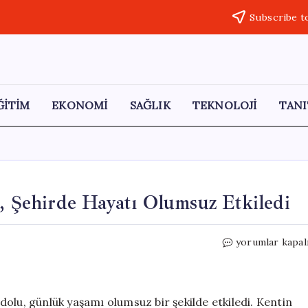
Subscribe t
ĞİTİM
EKONOMİ
SAĞLIK
TEKNOLOJİ
TANI
u, Şehirde Hayatı Olumsuz Etkiledi
Adana’da
yorumlar kapal
Şiddetli
Yağış
ve
Dolu,
olu, günlük yaşamı olumsuz bir şekilde etkiledi. Kentin