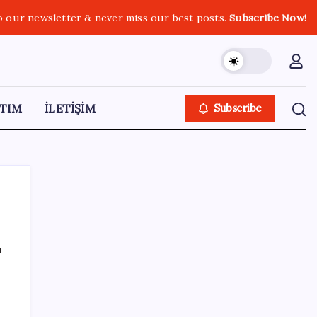
o our newsletter & never miss our best posts.
Subscribe Now!
TIM
İLETİŞİM
Subscribe
ı
SON YAZILAR
ASELSAN, Avrupa’nın En Büyük Hava
Savunma Tesisi Oğulbey’i Geliştiriyor