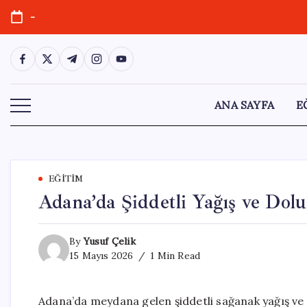
Skip
-
to
content
https://www.facebook.com/
https://twitter.com/
https://t.me/
https://www.instagram.com/
https://youtube.com/
ANA SAYFA
E
EĞITIM
Adana’da Şiddetli Yağış ve Dol
By
Yusuf Çelik
15 Mayıs 2026
1 Min Read
Adana’da meydana gelen şiddetli sağanak yağış ve d