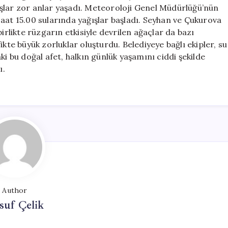
Şehirde
şlar zor anlar yaşadı. Meteoroloji Genel Müdürlüğü’nün
Hayatı
aat 15.00 sularında yağışlar başladı. Seyhan ve Çukurova
Olumsuz
irlikte rüzgarın etkisiyle devrilen ağaçlar da bazı
Etkiledi
ikte büyük zorluklar oluşturdu. Belediyeye bağlı ekipler, su
için
ki bu doğal afet, halkın günlük yaşamını ciddi şekilde
ı.
Author
suf Çelik