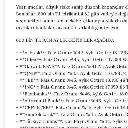
Yatırımcılar, düşük riske sahip düzenli kazançlar
Bankalar, 600 bin TL birikimini 32 gün vadeyle de
seçenekleri sunarken, rekabetçi kampanyalarla da y
oranları bankalar arasında farklılık gösteriyor.
600 BİN TL İÇİN AYLIK GETİRİLER AŞAĞIDA
– **Akbank**: Faiz Oranı: %42, Aylık Getiri: 18.22
– **Odea**: Faiz Oranı: %45, Aylık Getiri: 17.359,8
– **Garanti BBVA**: Faiz Oranı: %41,25, Aylık Getir
– **QNB**: Faiz Oranı: %43, Aylık Getiri: 16.794,7
– **TEB**: Faiz Oranı: %45, Aylık Getiri: 18.186,48
– **ING**: Faiz Oranı: %45, Aylık Getiri: 17.359,83
– **Fibabanka**: Faiz Oranı: %46, Aylık Getiri: 18
– **Alternatif Bank**: Faiz Oranı: %46, Aylık Getiri
– **CEPTETEB**: Faiz Oranı: %45, Aylık Getiri: 18.
– **Anadolubank**: Faiz Oranı: %45, Aylık Getiri: 
– **Türkiye Finans**: Kar Payı Oranı: %44, Aylık G