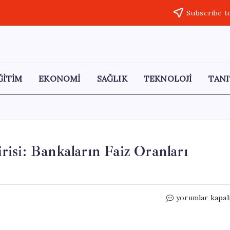
Subscribe t
ĞİTİM
EKONOMİ
SAĞLIK
TEKNOLOJİ
TANI
isi: Bankaların Faiz Oranları
600
yorumlar kapal
Bin
TL’nin
32