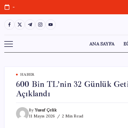
Skip
-
to
content
https://www.facebook.com/
https://twitter.com/
https://t.me/
https://www.instagram.com/
https://youtube.com/
ANA SAYFA
E
HABER
600 Bin TL’nin 32 Günlük Getir
Açıklandı
By
Yusuf Çelik
11 Mayıs 2026
2 Min Read