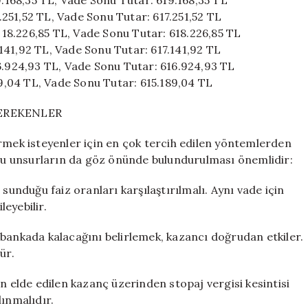
19.168,35 TL, Vade Sonu Tutar: 619.168,35 TL
7.251,52 TL, Vade Sonu Tutar: 617.251,52 TL
: 18.226,85 TL, Vade Sonu Tutar: 618.226,85 TL
7.141,92 TL, Vade Sonu Tutar: 617.141,92 TL
16.924,93 TL, Vade Sonu Tutar: 616.924,93 TL
189,04 TL, Vade Sonu Tutar: 615.189,04 TL
GEREKENLER
irmek isteyenler için en çok tercih edilen yöntemlerden
, şu unsurların da göz önünde bulundurulması önemlidir:
sunduğu faiz oranları karşılaştırılmalı. Aynı vade için
leyebilir.
 bankada kalacağını belirlemek, kazancı doğrudan etkiler.
ür.
n elde edilen kazanç üzerinden stopaj vergisi kesintisi
lınmalıdır.