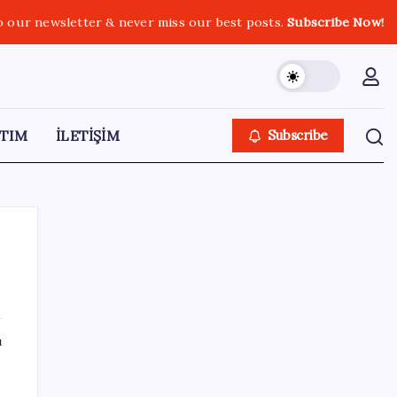
o our newsletter & never miss our best posts.
Subscribe Now!
TIM
İLETİŞİM
Subscribe
SON YAZILAR
ı
Fed Başkanı’ndan piyasaları sarsacak mesaj:
Enflasyon artarsa faiz artırımı yeniden