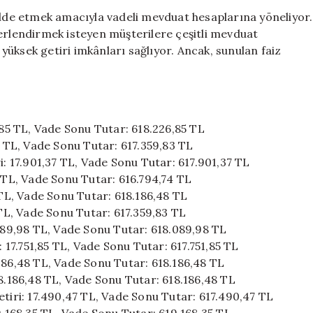
Günlük
 elde etmek amacıyla vadeli mevduat hesaplarına yöneliyor.
Getirisi:
ğerlendirmek isteyen müşterilere çeşitli mevduat
Bankaların
üksek getiri imkânları sağlıyor. Ancak, sunulan faiz
Faiz
Oranları
Açıklandı
için
6,85 TL, Vade Sonu Tutar: 618.226,85 TL
3 TL, Vade Sonu Tutar: 617.359,83 TL
i: 17.901,37 TL, Vade Sonu Tutar: 617.901,37 TL
4 TL, Vade Sonu Tutar: 616.794,74 TL
 TL, Vade Sonu Tutar: 618.186,48 TL
 TL, Vade Sonu Tutar: 617.359,83 TL
.089,98 TL, Vade Sonu Tutar: 618.089,98 TL
: 17.751,85 TL, Vade Sonu Tutar: 617.751,85 TL
186,48 TL, Vade Sonu Tutar: 618.186,48 TL
18.186,48 TL, Vade Sonu Tutar: 618.186,48 TL
etiri: 17.490,47 TL, Vade Sonu Tutar: 617.490,47 TL