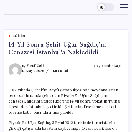
Skip
to
content
EĞITIM
14 Yıl Sonra Şehit Uğur Sağdıç’ın
Cenazesi İstanbul’a Nakledildi
14
By
Yusuf Çelik
yorumlar kapalı
Yıl
12 Mayıs 2026
1 Min Read
Sonra
Şehit
Uğur
2012 yılında Şırnak’ın Beytüşşebap ilçesinde meydana gelen
Sağdıç’ın
terör saldırısında şehit olan Piyade Er Uğur Sağdıç’ın
Cenazesi
İstanbul’a
cenazesi, ailesinin talebi üzerine 14 yıl sonra Tokat’ın Turhal
Nakledildi
ilçesinden İstanbul’a getirildi. Şehit için düzenlenen askeri
için
törenle kabri başında anma yapıldı.
Piyade Er Uğur Sağdıç, 3 Eylül 2012 tarihinde teröristlerle
girdiği çatışmada hayatını kaybetmişti. O tarihten itibaren